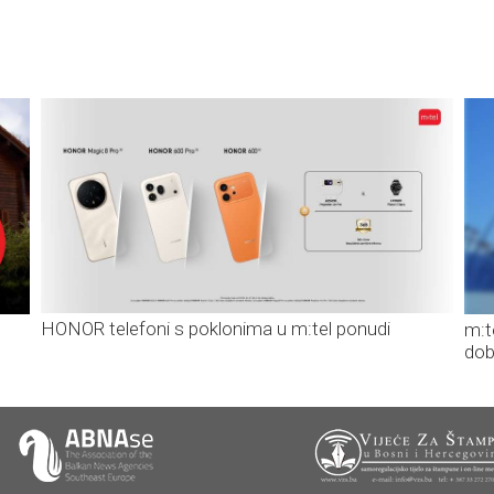
HONOR telefoni s poklonima u m:tel ponudi
m:t
dob