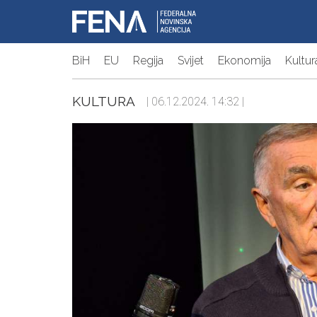
BiH
EU
Regija
Svijet
Ekonomija
Kultur
KULTURA
| 06.12.2024. 14:32 |