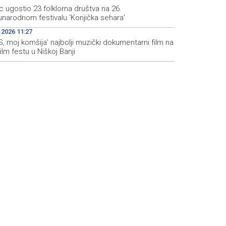
c ugostio 23 folklorna društva na 26.
narodnom festivalu ‘Konjička sehara’
.2026 11:27
S, moj komšija' najbolji muzički dokumentarni film na
film festu u Niškoj Banji