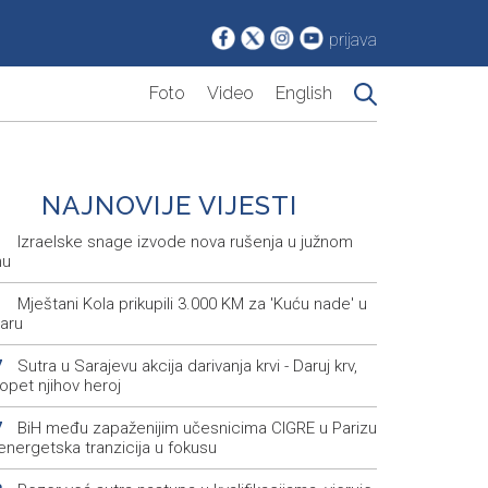
prijava
Foto
Video
English
NAJNOVIJE VIJESTI
Izraelske snage izvode nova rušenja u južnom
1
nu
Mještani Kola prikupili 3.000 KM za 'Kuću nade' u
1
aru
Sutra u Sarajevu akcija darivanja krvi - Daruj krv,
7
opet njihov heroj
BiH među zapaženijim učesnicima CIGRE u Parizu
7
i energetska tranzicija u fokusu