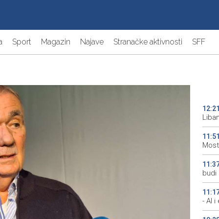
a
Sport
Magazin
Najave
Stranačke aktivnosti
SFF
12:2
Liba
11:5
Most
11:3
budi 
11:1
- AI 