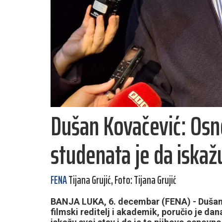
Dušan Kovačević: Osn
studenata je da iskaž
FENA
Tijana Grujić, Foto: Tijana Grujić
BANJA LUKA, 6. decembar (FENA) - Dušan K
filmski reditelj i akademik, poručio je dan