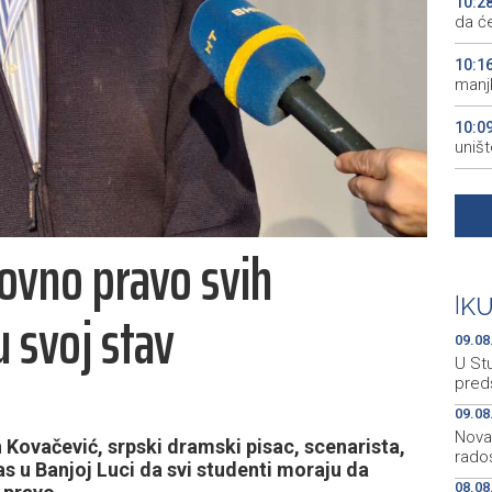
10:2
da će
10:1
manjk
10:0
uništ
10:0
Pirot
ovno pravo svih
09:2
ključ
|
K
u svoj stav
09:2
zenič
09.08
U Stu
preds
09.08
Nova 
ovačević, srpski dramski pisac, scenarista,
rado
as u Banjoj Luci da svi studenti moraju da
08.08