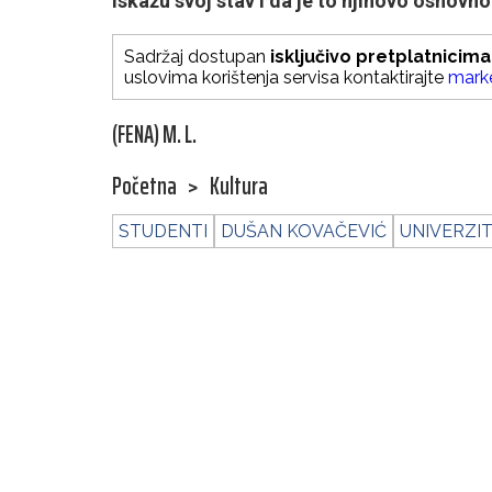
iskažu svoj stav i da je to njihovo osnovno
Sadržaj dostupan
isključivo pretplatnicima
uslovima korištenja servisa kontaktirajte
mark
(FENA) M. L.
Početna
>
Kultura
STUDENTI
DUŠAN KOVAČEVIĆ
UNIVERZI