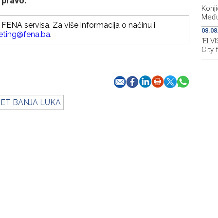
 pravo.
Konji
Među
FENA servisa. Za više informacija o načinu i
08.08
eting@fena.ba
.
'ELVI
City 
TET BANJA LUKA