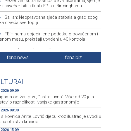
Pezer već sutra nastupa u kvalifikacijama, vjeruje
8
 i navečer biti u finalu EP-a u Birminghamu
Ballian: Neopravdana sječa stabala a grad zbog
6
a drveća sve topliji
FBiH nema objedinjene podatke o povučenom i
9
enom mesu, prekršaji utvrđeni u 40 kontrola
Marija Šerifović pred više hiljada posjetitelja na
3
i zatvorila 'Dane dijaspore 2026' u Travniku
fena.news
fena.biz
Kušljugić: Sprječavanje dehidracije i pregrijavanja
8
ni za očuvanje zdravlja srca tokom vrućina
ULTURA
|
U jami 'Raspotočje' petu noć prenoćilo devet
7
kih rudara
.2026 09:09
pama održan prvi „Gastro Livno“: Više od 20 jela
tavilo raznolikost livanjske gastronomije
.2026 08:30
slikovnica Anite Lovrić djecu kroz ilustracije uvodi u
sna otajstva krunice
.2026 15:09