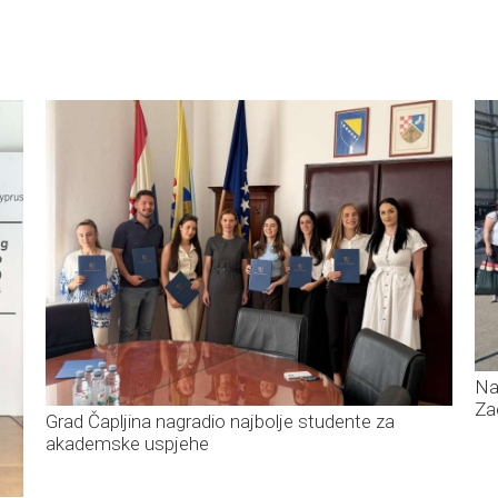
Na
Za
Grad Čapljina nagradio najbolje studente za
akademske uspjehe