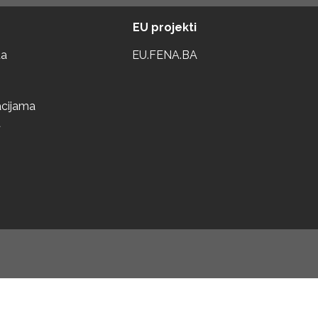
EU projekti
ta
EU.FENA.BA
acijama
a