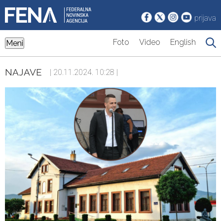
prijava
Foto
Video
English
Meni
NAJAVE
| 20.11.2024. 10:28 |