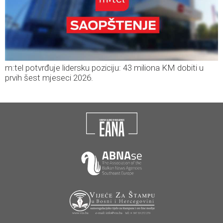
m:tel potvrđuje lidersku poziciju: 43 miliona KM dobiti u
prvih šest mjeseci 2026.