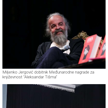
Miljenko Jergović dobitnik Međunarodne nagrade za
književnost "Aleksandar Tišma"