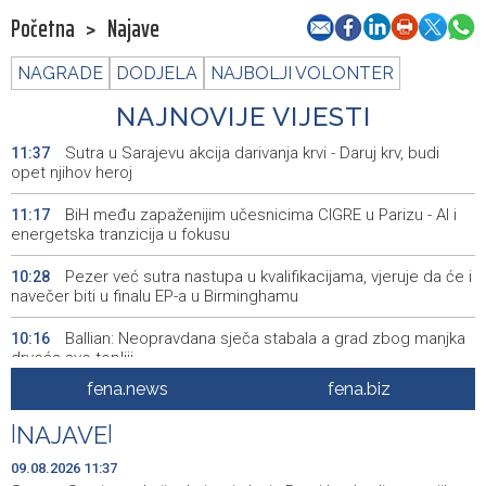
Početna
>
Najave
NAGRADE
DODJELA
NAJBOLJI VOLONTER
NAJNOVIJE VIJESTI
Sutra u Sarajevu akcija darivanja krvi - Daruj krv, budi
11:37
opet njihov heroj
BiH među zapaženijim učesnicima CIGRE u Parizu - AI i
11:17
energetska tranzicija u fokusu
Pezer već sutra nastupa u kvalifikacijama, vjeruje da će i
10:28
navečer biti u finalu EP-a u Birminghamu
Ballian: Neopravdana sječa stabala a grad zbog manjka
10:16
drveća sve topliji
fena.news
fena.biz
FBiH nema objedinjene podatke o povučenom i
10:09
uništenom mesu, prekršaji utvrđeni u 40 kontrola
|
NAJAVE
|
Marija Šerifović pred više hiljada posjetitelja na Piroti
10:03
09.08.2026 11:37
zatvorila 'Dane dijaspore 2026' u Travniku