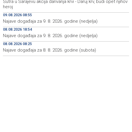
Sutra u Sarajevu akcija darivanja krvi - Daruj krv, budi opet njihov
heroj
Kušljugić: Sprječavanje dehidracije i pregrijavanja ključni
09:28
09.08.2026 08:55
za očuvanje zdravlja srca tokom vrućina
Najave događaja za 9. 8. 2026. godine (nedjelja)
U jami 'Raspotočje' petu noć prenoćilo devet zeničkih
09:27
08.08.2026 18:54
rudara
Najave događaja za 9. 8. 2026. godine (nedjelja)
Gosti iz regiona okupirali Jahorinu, mnogi zbog popusta
09:20
08.08.2026 08:25
umjesto mora izabrali planinu
Najave događaja za 8. 8. 2026. godine (subota)
Požar kod Konjica lokaliziran, vatrogasci i dalje na
09:17
terenu