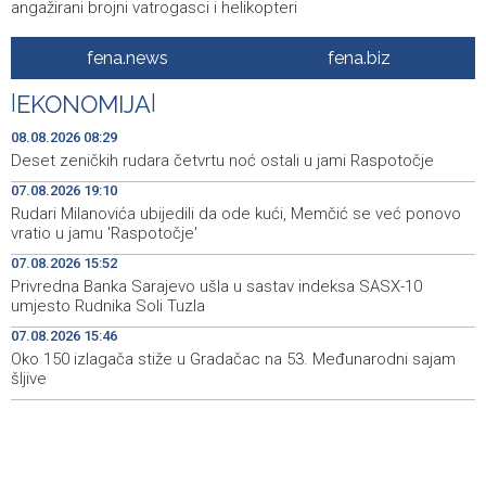
angažirani brojni vatrogasci i helikopteri
Erdogan: Sporazum iz Meke nije usmjeren ni protiv
08:55
fena.news
fena.biz
jedne države, otvoren je i za prijateljske zemlje
|
EKONOMIJA
|
Američki sud blokirao Trumpov plan izgradnje plesne
08:51
dvorane u Bijeloj kući
08.08.2026 08:29
Deset zeničkih rudara četvrtu noć ostali u jami Raspotočje
Danas sunčano, tokom dana umjeren porast noblake,
08:39
07.08.2026 19:10
praćen pljuskovima i grmljavinom
Rudari Milanovića ubijedili da ode kući, Memčić se već ponovo
vratio u jamu 'Raspotočje'
Duge kolone vozila na graničnim prelazim na izlazu iz
08:34
BiH
07.08.2026 15:52
Privredna Banka Sarajevo ušla u sastav indeksa SASX-10
Deset zeničkih rudara četvrtu noć ostali u jami
08:29
umjesto Rudnika Soli Tuzla
Raspotočje
07.08.2026 15:46
Oko 150 izlagača stiže u Gradačac na 53. Međunarodni sajam
Podrška najmlađima: U Mostaru podijeljeno 50 ruksaka
08:25
sa školskim priborom
šljive