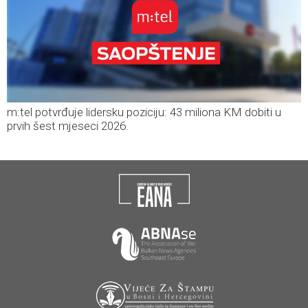
m:tel potvrđuje lidersku poziciju: 43 miliona KM dobiti u
prvih šest mjeseci 2026.