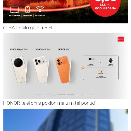
m:SAT - bilo gdje u BiH
HONOR telefoni s poklonima u m:tel ponudi