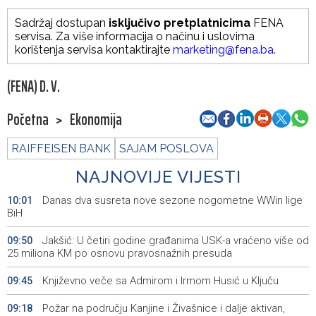
Sadržaj dostupan
isključivo pretplatnicima
FENA
servisa. Za više informacija o načinu i uslovima
korištenja servisa kontaktirajte
marketing@fena.ba
.
(FENA) D. V.
Početna
>
Ekonomija
RAIFFEISEN BANK
SAJAM POSLOVA
NAJNOVIJE VIJESTI
Danas dva susreta nove sezone nogometne WWin lige
10:01
BiH
Jakšić: U četiri godine građanima USK-a vraćeno više od
09:50
25 miliona KM po osnovu pravosnažnih presuda
Književno veče sa Admirom i Irmom Husić u Ključu
09:45
Požar na području Kanjine i Živašnice i dalje aktivan,
09:18