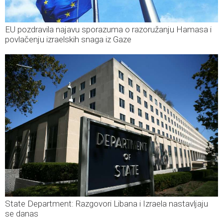
EU pozdravila najavu sporazuma o razoružanju Hamasa i
povlačenju izraelskih snaga iz Gaze
State Department: Razgovori Libana i Izraela nastavljaju
se danas