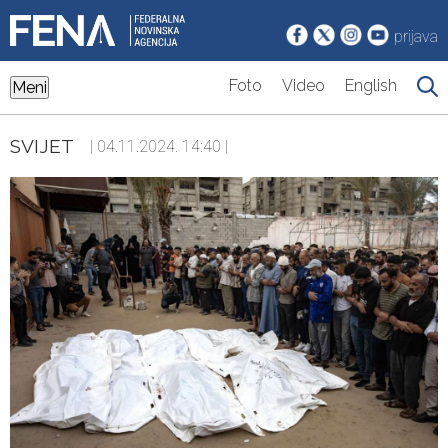
prijava
Foto
Video
English
Meni
SVIJET
| 04.11.2024. 14:40 |