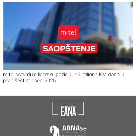
m:tel potvrđuje lidersku poziciju: 43 miliona KM dobiti u
prvih šest mjeseci 2026.