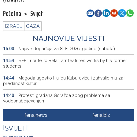
Početna
>
Svijet
IZRAEL
GAZA
NAJNOVIJE VIJESTI
Najave događaja za 8. 8. 2026. godine (subota)
15:00
SFF Tribute to Béla Tarr features works by his former
14:54
students
Magoda ugostio Halida Kuburovića i zahvalio mu za
14:44
predanost kulturi
Protesti građana Goražda zbog problema sa
14:40
vodosnabdijevanjem
Za projekte održivog povratka iz budžeta BPK Goražde
14:39
fena.news
fena.biz
izdvojeno 136.500 KM
|
SVIJET
|
Saudijska Arabija, Turska i Pakistan potpisali sporazum o
14:38
zajedničkoj odbrani