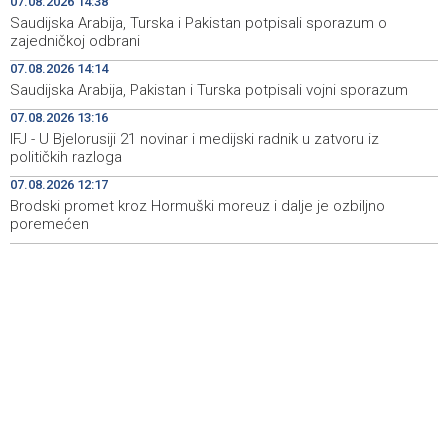
07.08.2026 14:38
Saudijska Arabija, Turska i Pakistan potpisali sporazum o
Rozić: Prolonged droughts and low water levels
14:37
zajedničkoj odbrani
threaten Hutovo Blato ecosystem
07.08.2026 14:14
Saudijska Arabija, Pakistan i Turska potpisali vojni sporazum
Sarajevska berza - Najveći promet ostvaren dionicama
14:37
HM Cementa
07.08.2026 13:16
IFJ - U Bjelorusiji 21 novinar i medijski radnik u zatvoru iz
Federation of BiH launches new system to identify
14:35
političkih razloga
conservation areas
07.08.2026 12:17
Brodski promet kroz Hormuški moreuz i dalje je ozbiljno
U Bosni i Hercegovini sutra promjenljivo i nestabilno
14:16
vrijeme, poslijepodne lokalni pljuskovi
poremećen