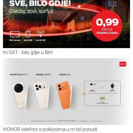
m:SAT - bilo gdje u BiH
HONOR telefoni s poklonima u m:tel ponudi