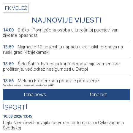
FK VELEŽ
NAJNOVIJE VIJESTI
Brčko - Povrijeđena osoba u jutrošnjoj pucnjavi van
14:00
životne opasnosti
Najmanje 12 ubijenih u napadu ukrajinskih dronova na
13:59
ruski grad Nižnjekamsk
Šelo Šabić: Evropska konfederacija nije zamjena za
13:59
proširenje, već odraz nesigurnosti u Evropi
Meloni i Frederiksen ponovile protivljenje
13:56
'nekontrolisanoj imigraciji'
fena.news
fena.biz
FUCZ: Sutra sastanak o unapređenju statusa
13:50
profesionalnih vatrgasaca
|
SPORT
|
Nizak vodostaj prijeti da onemogući plovidbu dijelovima
13:49
10.08.2026 13:45
Rajne u Njemačkoj
Lejla Njemčević osvojila četvrto mjesto na utrci Cykelvasan u
Švedskoj
Muzički performans meksičkog violončeliste Abnera
13:47