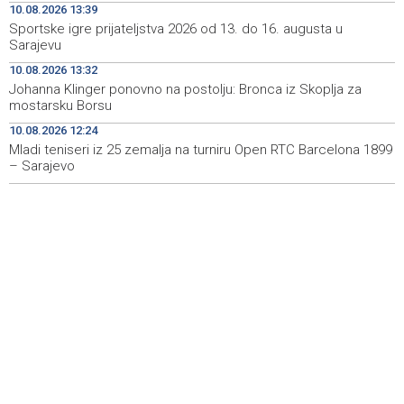
10.08.2026 13:39
Jaira Ortiza Garcie u Sarajevu
Sportske igre prijateljstva 2026 od 13. do 16. augusta u
Sarajevu
Lejla Njemčević osvojila četvrto mjesto na utrci
13:45
Cykelvasan u Švedskoj
10.08.2026 13:32
Johanna Klinger ponovno na postolju: Bronca iz Skoplja za
Izmjena Odluke o kriterijima za raspored sredstava iz
13:45
mostarsku Borsu
tekućeg granta 'Međunarodna kulturna suradnja'
10.08.2026 12:24
Mladi teniseri iz 25 zemalja na turniru Open RTC Barcelona 1899
Sportske igre prijateljstva 2026 od 13. do 16. augusta u
13:39
Sarajevu
– Sarajevo