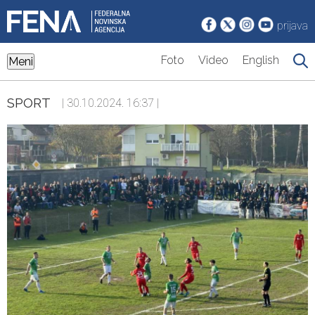
prijava
Foto
Video
English
Meni
SPORT
| 30.10.2024. 16:37 |