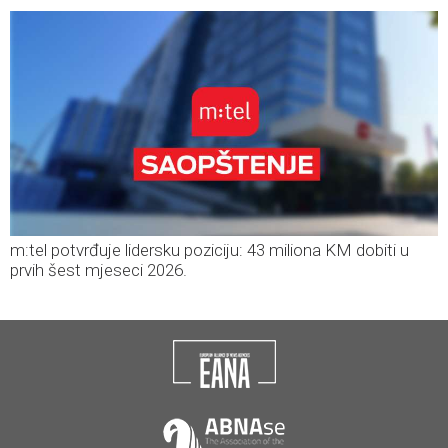
m:tel potvrđuje lidersku poziciju: 43 miliona KM dobiti u
prvih šest mjeseci 2026.