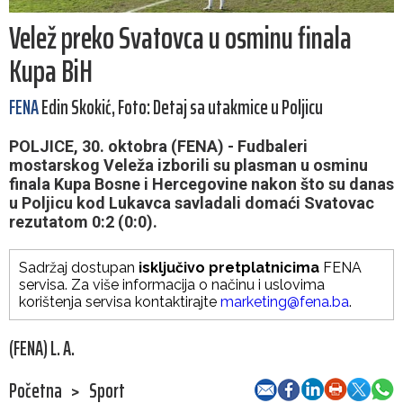
Velež preko Svatovca u osminu finala
Kupa BiH
FENA
Edin Skokić, Foto: Detaj sa utakmice u Poljicu
POLJICE, 30. oktobra (FENA) - Fudbaleri
mostarskog Veleža izborili su plasman u osminu
finala Kupa Bosne i Hercegovine nakon što su danas
u Poljicu kod Lukavca savladali domaći Svatovac
rezutatom 0:2 (0:0).
Sadržaj dostupan
isključivo pretplatnicima
FENA
servisa. Za više informacija o načinu i uslovima
korištenja servisa kontaktirajte
marketing@fena.ba
.
(FENA) L. A.
Početna
>
Sport