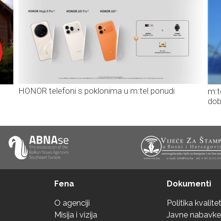
HONOR telefoni s poklonima u m:tel ponudi
m:t
dob
Fena
Dokumenti
O agenciji
Politika kvalite
Misija i vizija
Javne nabavke