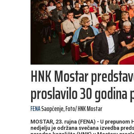
HNK Mostar predstavom
proslavilo 30 godina 
FENA
Saopćenje, Foto/ HNK Mostar
MOSTAR, 23. rujna (FENA) - U prepunom 
nedjelju je održana svečana izvedba predst