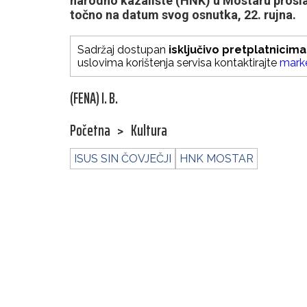
narodno kazalište (HNK) u Mostaru proslavi
točno na datum svog osnutka, 22. rujna.
Sadržaj dostupan
isključivo pretplatnicima
uslovima korištenja servisa kontaktirajte
mark
(FENA) I. B.
Početna
>
Kultura
ISUS SIN ČOVJEČJI
HNK MOSTAR