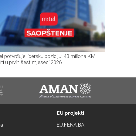
el potvrđuje lidersku poziciju: 43 miliona KM
iti u prvih šest mjeseci 2026.
EU projekti
ta
EU.FENA.BA