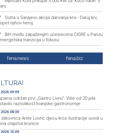
Mještani Kola prikupili 3.000 KM za 'Kuću nade' u
1
aru
Sutra u Sarajevu akcija darivanja krvi - Daruj krv,
7
opet njihov heroj
BiH među zapaženijim učesnicima CIGRE u Parizu
7
i energetska tranzicija u fokusu
Pezer već sutra nastupa u kvalifikacijama, vjeruje
8
 i navečer biti u finalu EP-a u Birminghamu
fena.news
fena.biz
Ballian: Neopravdana sječa stabala a grad zbog
6
a drveća sve topliji
ULTURA
|
FBiH nema objedinjene podatke o povučenom i
9
enom mesu, prekršaji utvrđeni u 40 kontrola
.2026 09:09
pama održan prvi „Gastro Livno“: Više od 20 jela
tavilo raznolikost livanjske gastronomije
.2026 08:30
slikovnica Anite Lovrić djecu kroz ilustracije uvodi u
sna otajstva krunice
.2026 15:09