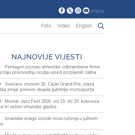
prijava
Foto
Video
English
NAJNOVIJE VIJESTI
Pentagon pozvao američke odbrambene firme
3
rzaju proizvodnju oružja usred iscrpljenih zaliha
Svečano otvoren 26. Cazin Grand Prix, staza
9
iška zmija' ponovo okupila ljubitelje motosporta
Mostar Jazz Fest 2026. od 23. do 25. kolovoza
0
i tri večeri vrhunske glazbe
Izraelske snage izvode nova rušenja u južnom
1
nu