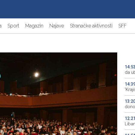
a
Sport
Magazin
Najave
Stranačke aktivnosti
SFF
14:5
da ub
14:3
'Kraj
13:2
donos
12:2
Liba