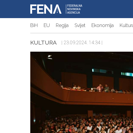
BiH
EU
Regija
Svijet
Ekonomija
Kultur
KULTURA
| 23.09.2024. 14:34 |