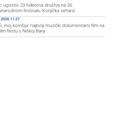
c ugostio 23 folklorna društva na 26.
narodnom festivalu ‘Konjička sehara’
.2026 11:27
S, moj komšija' najbolji muzički dokumentarni film na
film festu u Niškoj Banji