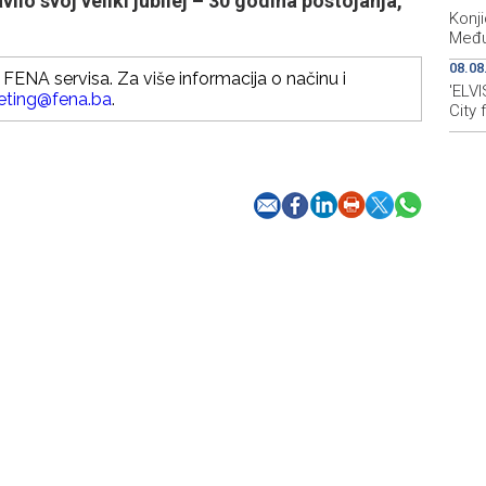
lo svoj veliki jubilej – 30 godina postojanja,
Konji
Među
08.08
FENA servisa. Za više informacija o načinu i
'ELVI
eting@fena.ba
.
City 