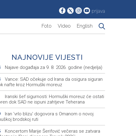
prijava
Foto
Video
English
NAJNOVIJE VIJESTI
Najave događaja za 9. 8. 2026. godine (nedjelja)
4
Vance: SAD očekuje od Irana da osigura siguran
4
ok nafte kroz Hormuški moreuz
Iranski šef sigurnosti: Hormuški moreuz će ostati
1
oren dok SAD ne ispuni zahtjeve Teherana
Iran 'vrlo blizu' dogovora s Omanom o novoj
9
uškoj brodskoj ruti
Koncertom Marije Šerifović večeras se zatvara
5