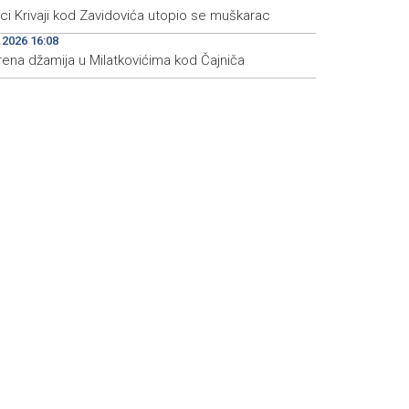
eci Krivaji kod Zavidovića utopio se muškarac
.2026 16:08
rena džamija u Milatkovićima kod Čajniča