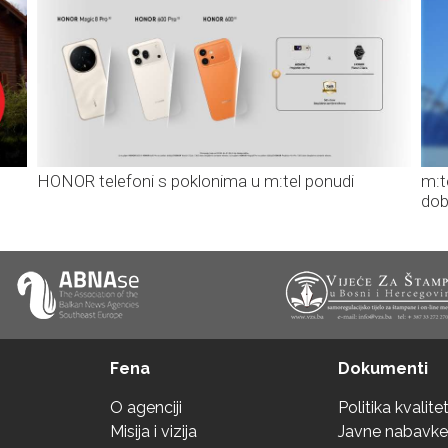
HONOR telefoni s poklonima u m:tel ponudi
m:t
dob
Fena
Dokumenti
O agenciji
Politika kvalite
Misija i vizija
Javne nabavke