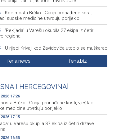
estacija 'Dani dijaspore Travnik 2026'
Kod mosta Brčko - Gunja pronađene kosti,
6
aci sudske medicine utvrđuju porijeklo
'Pekijada' u Varešu okupila 37 ekipa iz četiri
5
ve regiona
U rijeci Krivaji kod Zavidovića utopio se muškarac
5
Otvorena džamija u Milatkovićima kod Čajniča
8
fena.news
fena.biz
Zmajice se okupile u Mostaru: Reprezentacija
5
kreće po novu mediteransku priču
SNA I HERCEGOVINA
|
.2026 17:26
mosta Brčko - Gunja pronađene kosti, vještaci
ke medicine utvrđuju porijeklo
.2026 17:15
jada' u Varešu okupila 37 ekipa iz četiri države
ona
.2026 16:55