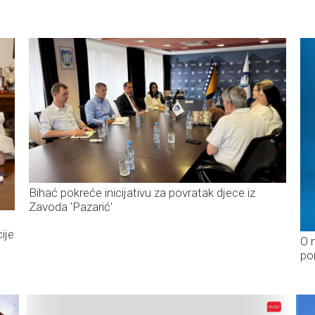
Bihać pokreće inicijativu za povratak djece iz
Zavoda 'Pazarić'
ije
O 
po