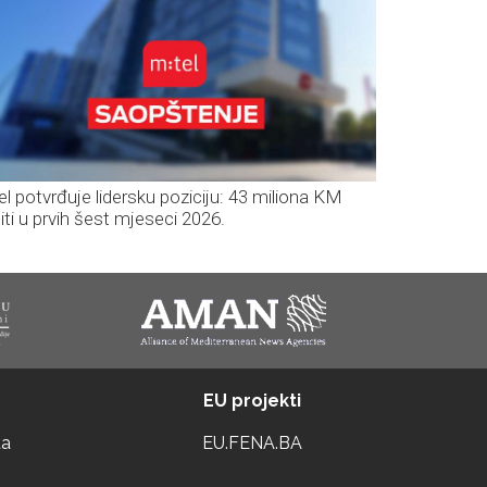
el potvrđuje lidersku poziciju: 43 miliona KM
iti u prvih šest mjeseci 2026.
EU projekti
ta
EU.FENA.BA