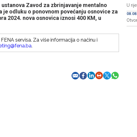
 ustanova Zavod za zbrinjavanje mentalno
U rij
ela je odluku o ponovnom povećanju osnovice za
08.08
bra 2024. nova osnovica iznosi 400 KM, u
Otvo
FENA servisa. Za više informacija o načinu i
eting@fena.ba
.