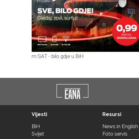
m:SAT - bilo gdje u BiH
Vijesti
Resursi
BiH
News in English
Svijet
Foto servis