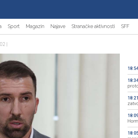
a
Sport
Magazin
Najave
Stranačke aktivnosti
SFF
02 |
18:5
18:3
prot
18:2
zatv
18:0
Horm
18:0