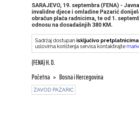
SARAJEVO, 19. septembra (FENA) - Javna
invalidne djece i omladine Pazarić donij
obračun plaća radnicima, te od 1. septem
odnosu na dosadašnjih 380 KM.
Sadržaj dostupan
isključivo pretplatnicima
uslovima korištenja servisa kontaktirajte
mark
(FENA) H. D.
Početna
>
Bosna i Hercegovina
ZAVOD PAZARIĆ