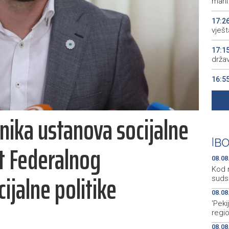
manif
17:2
vješt
17:1
drža
16:5
16:0
nika ustanova socijalne
15:5
BiH 
|
BO
tet Federalnog
08.08
Kod 
cijalne politike
suds
08.08
'Peki
regi
08.08