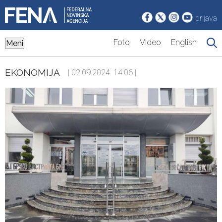
prijava
Foto
Video
English
Meni
EKONOMIJA
| 02.09.2024. 14:06 |