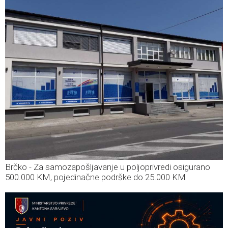
Brčko - Za samozapošljavanje u poljoprivredi osigurano
500.000 KM, pojedinačne podrške do 25.000 KM