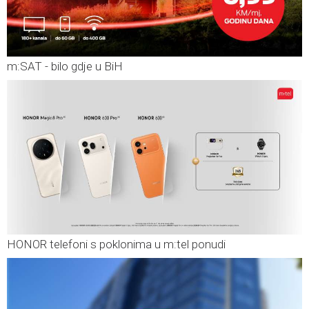
m:SAT - bilo gdje u BiH
HONOR telefoni s poklonima u m:tel ponudi