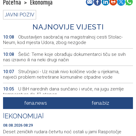
Početna
>
Ekonomija
JAVNI POZIV
NAJNOVIJE VIJESTI
Obustavljen saobraćaj na magistralnoj cesti Stolac-
10:08
Neum, kod mjesta Udora, zbog nezgode
Šešić: Teme koje obrađuju dokumentarci tiču se svih
10:08
nas izravno ili na neki drugi način
Stručnjaci - Uz nizak nivo količine vode u rijekama,
10:07
najveći problem netretirane komunalne otpadne vode
U BiH narednih dana sunčano i vruće, na jugu zemlje
10:05
temperatura do 41 stepen
fena.news
fena.biz
Danas dva susreta nove sezone nogometne WWin lige
10:01
BiH
|
EKONOMIJA
|
Jakšić: U četiri godine građanima USK-a vraćeno više od
09:50
08.08.2026 08:29
25 miliona KM po osnovu pravosnažnih presuda
Deset zeničkih rudara četvrtu noć ostali u jami Raspotočje