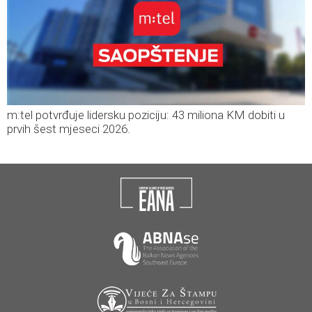
m:tel potvrđuje lidersku poziciju: 43 miliona KM dobiti u
prvih šest mjeseci 2026.