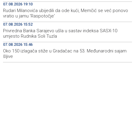
07.08.2026 19:10
Književno veče sa Admirom i Irmom Husić u Ključu
09:45
Rudari Milanovića ubijedili da ode kući, Memčić se već ponovo
vratio u jamu 'Raspotočje'
Požar na području Kanjine i Živašnice i dalje aktivan,
09:18
angažirani brojni vatrogasci i helikopteri
07.08.2026 15:52
Privredna Banka Sarajevo ušla u sastav indeksa SASX-10
Erdogan: Sporazum iz Meke nije usmjeren ni protiv
08:55
umjesto Rudnika Soli Tuzla
jedne države, otvoren je i za prijateljske zemlje
07.08.2026 15:46
Oko 150 izlagača stiže u Gradačac na 53. Međunarodni sajam
Američki sud blokirao Trumpov plan izgradnje plesne
08:51
dvorane u Bijeloj kući
šljive