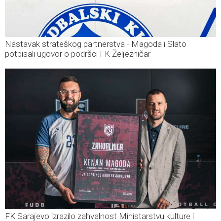
Nastavak strateškog partnerstva - Magoda i Slato
potpisali ugovor o podršci FK Željezničar
FK Sarajevo izrazilo zahvalnost Ministarstvu kulture i