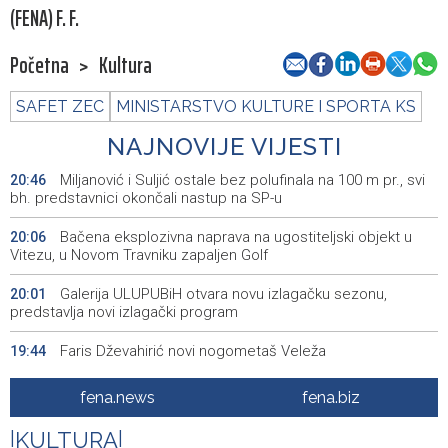
(FENA) F. F.
Početna
>
Kultura
SAFET ZEC
MINISTARSTVO KULTURE I SPORTA KS
NAJNOVIJE VIJESTI
Miljanović i Suljić ostale bez polufinala na 100 m pr., svi
20:46
bh. predstavnici okončali nastup na SP-u
Bačena eksplozivna naprava na ugostiteljski objekt u
20:06
Vitezu, u Novom Travniku zapaljen Golf
Galerija ULUPUBiH otvara novu izlagačku sezonu,
20:01
predstavlja novi izlagački program
Faris Dževahirić novi nogometaš Veleža
19:44
Announcement of events for Saturday, 8 August 2026
19:21
fena.news
fena.biz
Rudari Milanovića ubijedili da ode kući, Memčić se već
19:10
|
KULTURA
|
ponovo vratio u jamu 'Raspotočje'