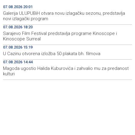
07.08.2026 20:01
Sarajevo Film Festival presents Kinoscope and
19:03
Galerija ULUPUBiH otvara novu izlagačku sezonu, predstavlja
Kinoscope Surreal programs
novi izlagački program
07.08.2026 18:20
Najave događaja za 8. 8. 2026. godine (subota)
19:00
Sarajevo Film Festival predstavlja programe Kinoscope i
Kinoscope Surreal
Fire breaks out across more than 40 hectares in Grude,
18:58
firefighters and Air Tractors on the ground
07.08.2026 15:19
U Cazinu otvorena izložba 50 plakata bh. filmova
Zelenski doputovao u Beograd, sutra sastanak s
18:55
07.08.2026 14:44
Vučićem
Magoda ugostio Halida Kuburovića i zahvalio mu za predanost
kulturi