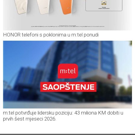
HONOR telefoni s poklonima u m:tel ponudi
m:tel potvrđuje lidersku poziciju: 43 miliona KM dobiti u
prvih šest mjeseci 2026.