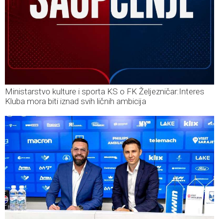
Ministarstvo kulture i sporta KS o FK Željezničar:Interes
Kluba mora biti iznad svih ličnih ambicija