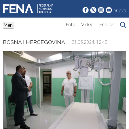
prijava
Foto
Video
English
Meni
BOSNA I HERCEGOVINA
| 31.05.2024. 12:48 |