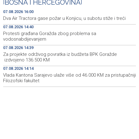
|
BOSNA I HERCEGOVINA
|
Goražde residents protest over repeated water
15:42
07.08.2026 16:00
outages
Dva Air Tractora gase požar u Konjicu, u subotu stiže i treći
07.08.2026 14:40
Dani dijaspore Travnik 2026: Održan susret
15:31
gospodarstvenika
Protesti građana Goražda zbog problema sa
vodosnabdijevanjem
Priopćenje za javnost Naše stranke Mostar
15:27
07.08.2026 14:39
Za projekte održivog povratka iz budžeta BPK Goražde
Na Sarajevskoj berzi sedmični promet 993.831 KM
15:25
izdvojeno 136.500 KM
07.08.2026 14:14
U Cazinu otvorena izložba 50 plakata bh. filmova
15:19
Vlada Kantona Sarajevo ulaže više od 46.000 KM za pristupačniji
Filozofski fakultet