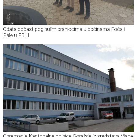
Odata počast poginulim braniocima u općinama Foča i
Pale u FBiH
Opremanje Kantonalne bolnice Goražde iz sredstava Vlade