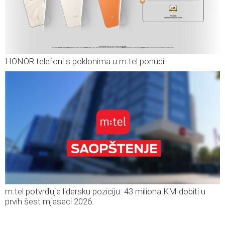
HONOR telefoni s poklonima u m:tel ponudi
m:tel potvrđuje lidersku poziciju: 43 miliona KM dobiti u
prvih šest mjeseci 2026.