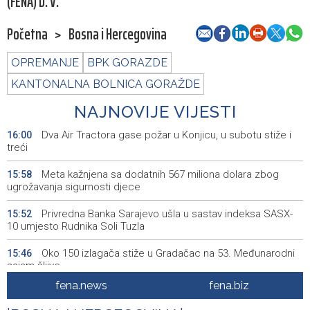
(FENA) D. V.
Početna
>
Bosna i Hercegovina
OPREMANJE
BPK GORAZDE
KANTONALNA BOLNICA GORAŽDE
NAJNOVIJE VIJESTI
Dva Air Tractora gase požar u Konjicu, u subotu stiže i
16:00
treći
Meta kažnjena sa dodatnih 567 miliona dolara zbog
15:58
ugrožavanja sigurnosti djece
Privredna Banka Sarajevo ušla u sastav indeksa SASX-
15:52
10 umjesto Rudnika Soli Tuzla
Oko 150 izlagača stiže u Gradačac na 53. Međunarodni
15:46
sajam šljive
fena.news
fena.biz
Španija postavila ultimatum Italiji da ukine granične
15:44
kontrole