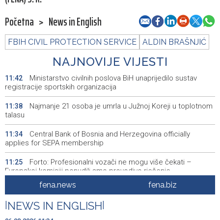
Početna
>
News in English
FBIH CIVIL PROTECTION SERVICE
ALDIN BRAŠNJIĆ
NAJNOVIJE VIJESTI
Ministarstvo civilnih poslova BiH unaprijedilo sustav
11:42
registracije sportskih organizacija
Najmanje 21 osoba je umrla u Južnoj Koreji u toplotnom
11:38
talasu
Central Bank of Bosnia and Herzegovina officially
11:34
applies for SEPA membership
Forto: Profesionalni vozači ne mogu više čekati –
11:25
Evropskoj komisiji ponudili smo provodivo rješenje
fena.news
fena.biz
Misija OSCE u BiH - Novinari moraju imati mogućnost da
11:20
svoj posao obavljaju slobodno i sigurno
|
NEWS IN ENGLISH
|
U BiH nema slučajeva ciklosporijaze, epidemija i dalje
11:18