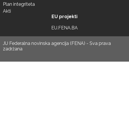
Plan integriteta
Akti
EU projekti
EU.FENA.BA
JU Federalna novinska agencija (FENA) - Sva prava
zadržana