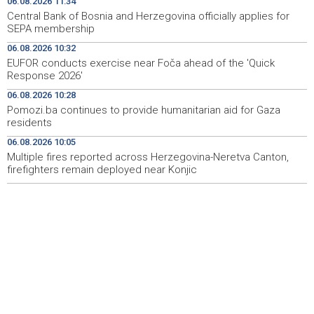
06.08.2026 11:34
traje u SAD-u
Central Bank of Bosnia and Herzegovina officially applies for
SEPA membership
Ulysses obilježava završetak "Kralja Leara" nakon 26
11:14
06.08.2026 10:32
sezona
EUFOR conducts exercise near Foča ahead of the 'Quick
Response 2026'
Sjeverna Koreja ispalila neidentifikovani projektil prema
11:07
moru
06.08.2026 10:28
Pomozi.ba continues to provide humanitarian aid for Gaza
Sunčano i vruće narednih dana, u popodnevnim
11:00
residents
satima izgledni lokalni pljuskovi
06.08.2026 10:05
Multiple fires reported across Herzegovina-Neretva Canton,
Dvije bivše iranske nogometašice 'ponosne' na
10:48
dobijanje australskog državljanstva
firefighters remain deployed near Konjic