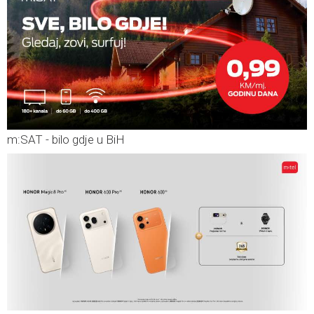
m:SAT - bilo gdje u BiH