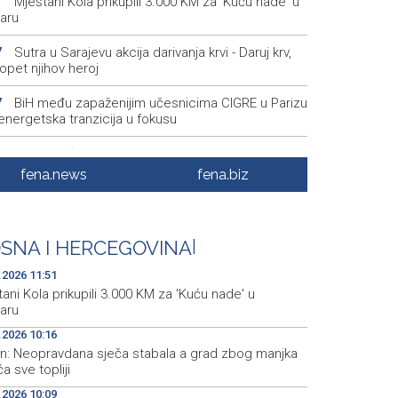
Mještani Kola prikupili 3.000 KM za 'Kuću nade' u
1
aru
Sutra u Sarajevu akcija darivanja krvi - Daruj krv,
7
opet njihov heroj
BiH među zapaženijim učesnicima CIGRE u Parizu
7
i energetska tranzicija u fokusu
Pezer već sutra nastupa u kvalifikacijama, vjeruje
8
 i navečer biti u finalu EP-a u Birminghamu
fena.news
fena.biz
Ballian: Neopravdana sječa stabala a grad zbog
6
a drveća sve topliji
SNA I HERCEGOVINA
|
FBiH nema objedinjene podatke o povučenom i
9
enom mesu, prekršaji utvrđeni u 40 kontrola
.2026 11:51
ani Kola prikupili 3.000 KM za 'Kuću nade' u
aru
.2026 10:16
ian: Neopravdana sječa stabala a grad zbog manjka
a sve topliji
.2026 10:09