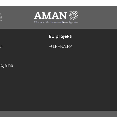
EU projekti
ta
EU.FENA.BA
acijama
a