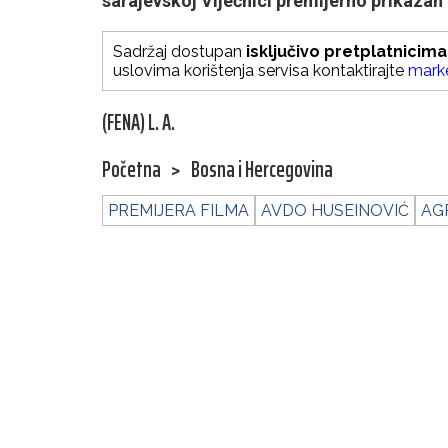
sarajevskoj Vijećnici premijerno prikazan 
Sadržaj dostupan
isključivo pretplatnicima
uslovima korištenja servisa kontaktirajte
mark
(FENA) L. A.
Početna
>
Bosna i Hercegovina
PREMIJERA FILMA
AVDO HUSEINOVIĆ
AGR