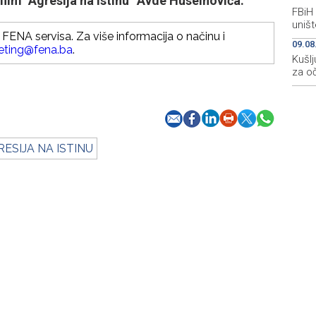
film "Agresija na istinu“ Avde Huseinovića.
FBiH
uništ
FENA servisa. Za više informacija o načinu i
09.08
eting@fena.ba
.
Kušlj
za o
ESIJA NA ISTINU