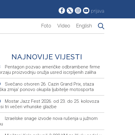
prijava
Foto
Video
English
NAJNOVIJE VIJESTI
Pentagon pozvao američke odbrambene firme
3
rzaju proizvodnju oružja usred iscrpljenih zaliha
Svečano otvoren 26. Cazin Grand Prix, staza
9
iška zmija' ponovo okupila ljubitelje motosporta
Mostar Jazz Fest 2026. od 23. do 25. kolovoza
0
i tri večeri vrhunske glazbe
Izraelske snage izvode nova rušenja u južnom
1
nu