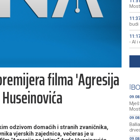
11:5
Most
11:3
budi 
11:1
- AI 
10:2
da će
 premijera filma 'Agresija
10:1
manjk
|
BO
e Huseinovića
10:0
uništ
09.08
Mješt
Most
09.08
Ball
kim odzivom domaćih i stranih zvaničnika,
drveć
vnika vjerskih zajednica, večeras je u
09.08