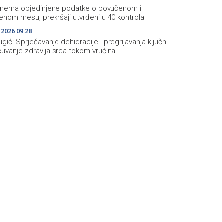
 nema objedinjene podatke o povučenom i
enom mesu, prekršaji utvrđeni u 40 kontrola
.2026 09:28
ugić: Sprječavanje dehidracije i pregrijavanja ključni
čuvanje zdravlja srca tokom vrućina