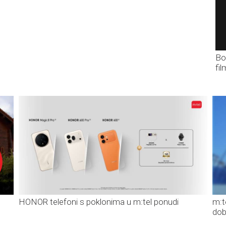
Bo
fi
HONOR telefoni s poklonima u m:tel ponudi
m:t
dob