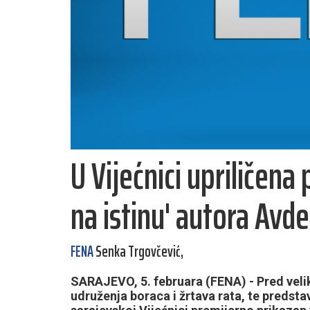
U Vijećnici upriličena
na istinu' autora Avd
FENA
Senka Trgovčević,
SARAJEVO, 5. februara (FENA) - Pred veli
udruženja boraca i žrtava rata, te predsta