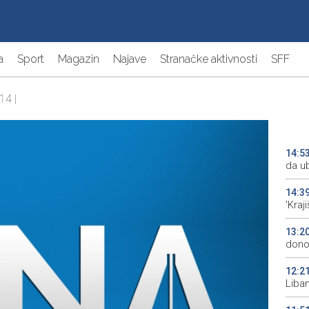
a
Sport
Magazin
Najave
Stranačke aktivnosti
SFF
14 |
14:5
da ub
14:3
'Kraj
13:2
donos
12:2
Liba