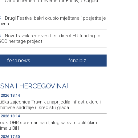
Announcement of events for Friday, 7 August
1
Drugi Festival bakri okupio mještane i posjetitelje
5
Livna
Novi Travnik receives first direct EU funding for
5
CO heritage project
Crishock: OHR maintains an open dialogue with
3
olitical stakeholders in BiH
fena.news
fena.biz
Velika nagrada Britanije ostaje u MotoGP
2
ndaru do 2028. godine
SNA I HERCEGOVINA
|
Španska krajnja ljevica i desnica ujedinjene protiv
9
ka kao suorganizatora SP 2030.
.2026 18:14
tička zajednica Travnik unaprijedila infrastrukturu i
mativne sadržaje u središtu grada
.2026 18:14
hock: OHR spreman na dijalog sa svim političkim
rima u BiH
.2026 17:50