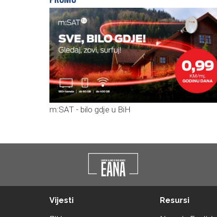
m:SAT - bilo gdje u BiH
Vijesti
Resursi