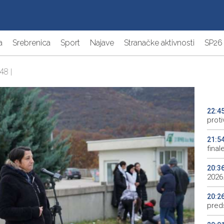
a
Srebrenica
Sport
Najave
Stranačke aktivnosti
SP26
48 |
22:4
proti
21:5
final
20:3
2026.
20:2
preds