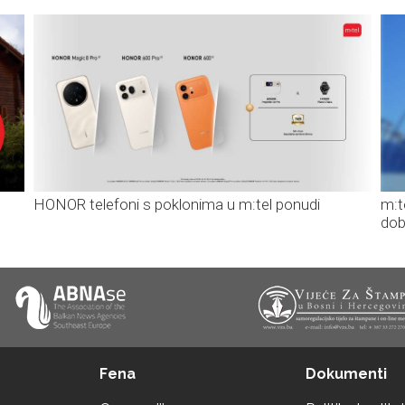
HONOR telefoni s poklonima u m:tel ponudi
m:t
dob
Fena
Dokumenti