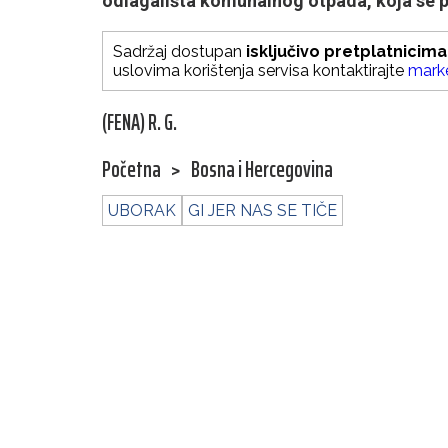
odlagališta komunalnog otpada, koja se prv
Sadržaj dostupan
isključivo pretplatnicima
uslovima korištenja servisa kontaktirajte
mark
(FENA) R. G.
Početna
>
Bosna i Hercegovina
UBORAK
GI JER NAS SE TIČE