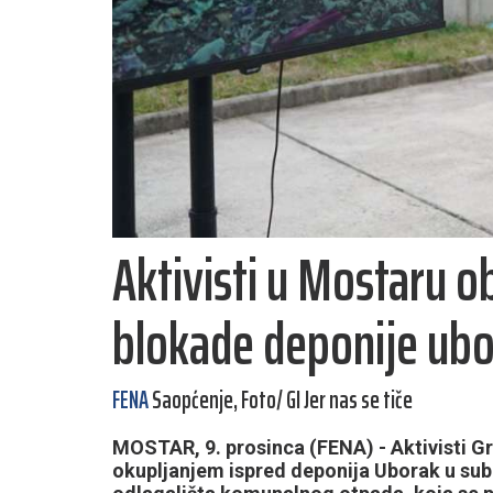
Aktivisti u Mostaru ob
blokade deponije ub
FENA
Saopćenje, Foto/ GI Jer nas se tiče
MOSTAR, 9. prosinca (FENA) - Aktivisti Gra
okupljanjem ispred deponija Uborak u subo