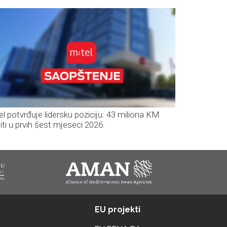
el potvrđuje lidersku poziciju: 43 miliona KM
iti u prvih šest mjeseci 2026.
EU projekti