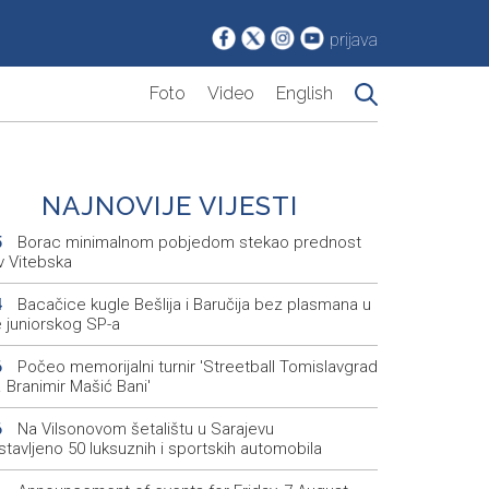
prijava
Foto
Video
English
NAJNOVIJE VIJESTI
Borac minimalnom pobjedom stekao prednost
5
v Vitebska
Bacačice kugle Bešlija i Baručija bez plasmana u
4
e juniorskog SP-a
Počeo memorijalni turnir 'Streetball Tomislavgrad
6
 Branimir Mašić Bani'
Na Vilsonovom šetalištu u Sarajevu
6
tavljeno 50 luksuznih i sportskih automobila