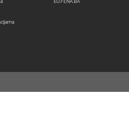
ta
EU.FENA.BA
acijama
a