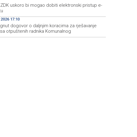
ZDK uskoro bi mogao dobiti elektronski pristup e-
tu
.2026 17:10
ignut dogovor o daljnjim koracima za rješavanje
usa otpuštenih radnika Komunalnog