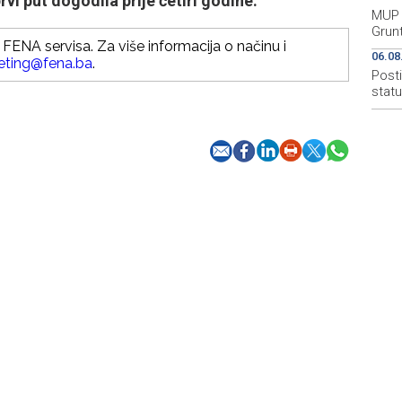
i put dogodila prije četiri godine.
MUP 
Grun
FENA servisa. Za više informacija o načinu i
06.08
eting@fena.ba
.
Post
stat