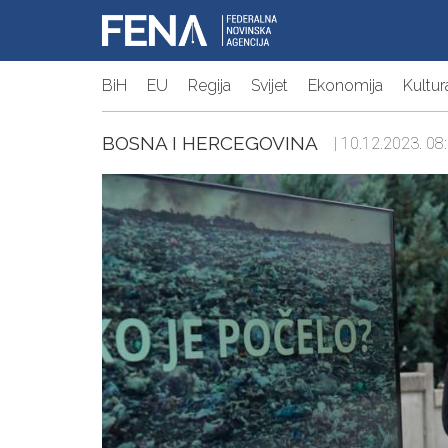
BiH
EU
Regija
Svijet
Ekonomija
Kultur
BOSNA I HERCEGOVINA
| 10.12.2023. 08: