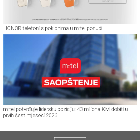
HONOR telefoni s poklonima u m:tel ponudi
m:tel potvrđuje lidersku poziciju: 43 miliona KM dobiti u
prvih šest mjeseci 2026.