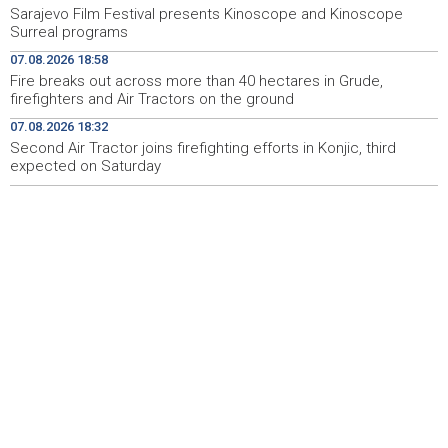
sa školskim priborom
Sarajevo Film Festival presents Kinoscope and Kinoscope
Surreal programs
Najave događaja za 8. 8. 2026. godine (subota)
08:25
07.08.2026 18:58
Fire breaks out across more than 40 hectares in Grude,
Etnofest Didak čuva hercegovačku tradiciju kroz
08:20
firefighters and Air Tractors on the ground
pjesmu, običaje i gastronomiju
07.08.2026 18:32
Second Air Tractor joins firefighting efforts in Konjic, third
Civilna zaštita Posušje upozorava na opasnost od
08:09
požara na Blidinju
expected on Saturday