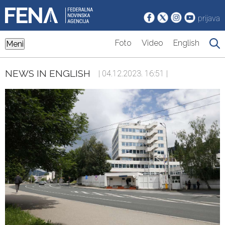
prijava
Foto
Video
English
Meni
NEWS IN ENGLISH
| 04.12.2023. 16:51 |