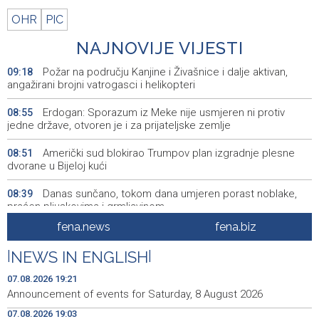
OHR
PIC
NAJNOVIJE VIJESTI
Požar na području Kanjine i Živašnice i dalje aktivan,
09:18
angažirani brojni vatrogasci i helikopteri
Erdogan: Sporazum iz Meke nije usmjeren ni protiv
08:55
jedne države, otvoren je i za prijateljske zemlje
Američki sud blokirao Trumpov plan izgradnje plesne
08:51
dvorane u Bijeloj kući
Danas sunčano, tokom dana umjeren porast noblake,
08:39
praćen pljuskovima i grmljavinom
fena.news
fena.biz
Duge kolone vozila na graničnim prelazim na izlazu iz
08:34
BiH
|
NEWS IN ENGLISH
|
Deset zeničkih rudara četvrtu noć ostali u jami
08:29
07.08.2026 19:21
Raspotočje
Announcement of events for Saturday, 8 August 2026
07.08.2026 19:03
Podrška najmlađima: U Mostaru podijeljeno 50 ruksaka
08:25