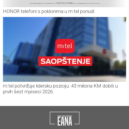
HONOR telefoni s poklonima u m:tel ponudi
m:tel potvrđuje lidersku poziciju: 43 miliona KM dobiti u
prvih šest mjeseci 2026.