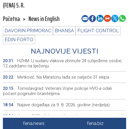
(FENA) S. R.
Početna
>
News in English
DAVORIN PRIMORAC
BHANSA
FLIGHT CONTROL
EDIN FORTO
NAJNOVIJE VIJESTI
HZHM: U sudaru vlakova zbrinute 24 ozlijeđene osobe,
20:31
12 zadržano na liječenju
Metković: Na Maratonu lađa se natječe 31 ekipa
20:22
Tomislavgrad: Veterani Vojne policije HVO-a odali
20:15
počast poginulim braniteljima
Najave događaja za 9. 8. 2026. godine (nedjelja)
18:54
Vance: SAD očekuje od Irana da osigura siguran protok
18:34
nafte kroz Hormuški moreuz
fena.news
fena.biz