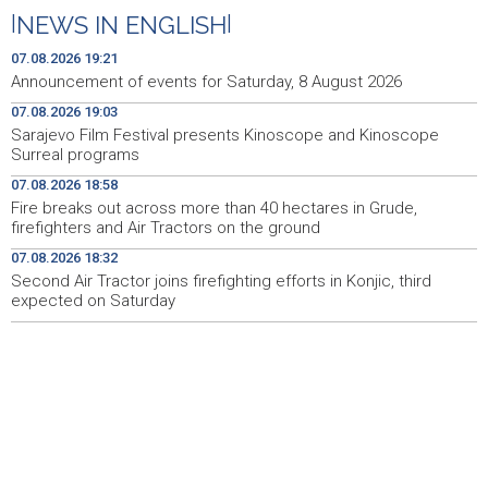
Iranski šef sigurnosti: Hormuški moreuz će ostati
18:21
|
NEWS IN ENGLISH
|
zatvoren dok SAD ne ispuni zahtjeve Teherana
07.08.2026 19:21
Iran 'vrlo blizu' dogovora s Omanom o novoj Hormuškoj
18:09
Announcement of events for Saturday, 8 August 2026
brodskoj ruti
07.08.2026 19:03
Sarajevo Film Festival presents Kinoscope and Kinoscope
Koncertom Marije Šerifović večeras se zatvara
18:05
Surreal programs
manifestacija 'Dani dijaspore Travnik 2026'
07.08.2026 18:58
Kod mosta Brčko - Gunja pronađene kosti, vještaci
17:26
Fire breaks out across more than 40 hectares in Grude,
sudske medicine utvrđuju porijeklo
firefighters and Air Tractors on the ground
07.08.2026 18:32
'Pekijada' u Varešu okupila 37 ekipa iz četiri države
17:15
regiona
Second Air Tractor joins firefighting efforts in Konjic, third
expected on Saturday