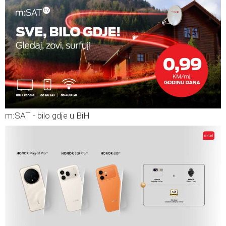
m:SAT - bilo gdje u BiH