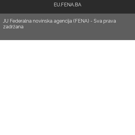
EU.FENA.BA
JU Federalna novinska agencija (FENA) - Sva prava
zadržana