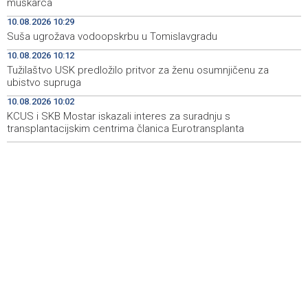
muškarca
sela Ravan u Busovači'
10.08.2026 10:29
Suša ugrožava vodoopskrbu u Tomislavgradu
U brani u zeničkom naselju Kanal pronađeno tijelo
10:30
starijeg muškarca
10.08.2026 10:12
Tužilaštvo USK predložilo pritvor za ženu osumnjičenu za
Suša ugrožava vodoopskrbu u Tomislavgradu
10:29
ubistvo supruga
10.08.2026 10:02
Počela prodaja ulaznica za SFF u glavnom Box Officeu u
10:28
BKC-u
KCUS i SKB Mostar iskazali interes za suradnju s
transplantacijskim centrima članica Eurotransplanta