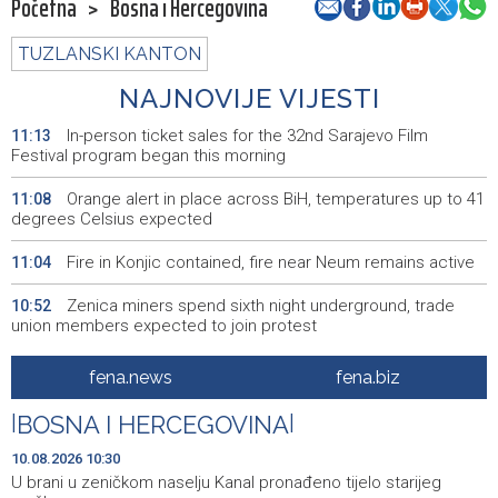
Početna
>
Bosna i Hercegovina
TUZLANSKI KANTON
NAJNOVIJE VIJESTI
In-person ticket sales for the 32nd Sarajevo Film
11:13
Festival program began this morning
Orange alert in place across BiH, temperatures up to 41
11:08
degrees Celsius expected
Fire in Konjic contained, fire near Neum remains active
11:04
Zenica miners spend sixth night underground, trade
10:52
union members expected to join protest
Puhovski: Evropska konfederacija nerealna ideja, a EU
10:46
fena.news
fena.biz
nema jasan plan ni za Zapadni Balkan
|
BOSNA I HERCEGOVINA
|
Film "Paviljon" Dine Mustafića osvojio nagradu publike na
10:44
12. Brač Film Festivalu
10.08.2026 10:30
U brani u zeničkom naselju Kanal pronađeno tijelo starijeg
Ivica Petrović predstavio knjigu 'Naša priča - Petrovići iz
10:39