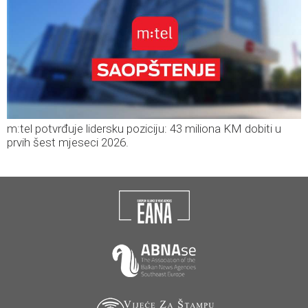
m:tel potvrđuje lidersku poziciju: 43 miliona KM dobiti u
prvih šest mjeseci 2026.