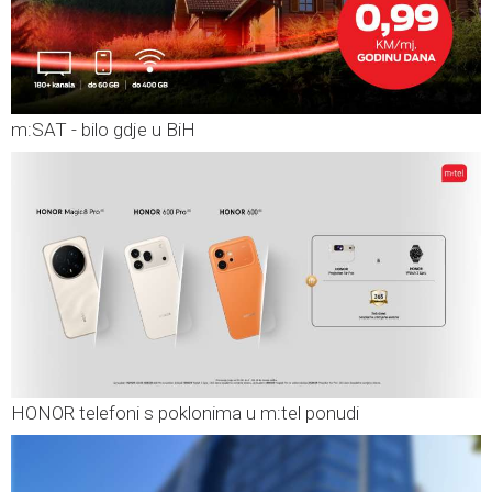
m:SAT - bilo gdje u BiH
HONOR telefoni s poklonima u m:tel ponudi