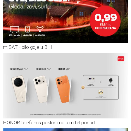
m:SAT - bilo gdje u BiH
HONOR telefoni s poklonima u m:tel ponudi