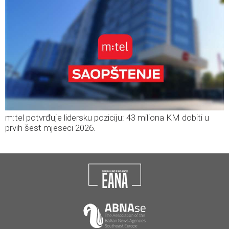
m:tel potvrđuje lidersku poziciju: 43 miliona KM dobiti u
prvih šest mjeseci 2026.