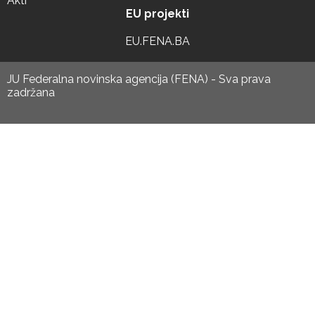
Akti
EU projekti
EU.FENA.BA
JU Federalna novinska agencija (FENA) - Sva prava
zadržana