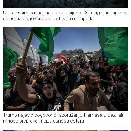
U izraelskim napadima u Gazi ubijeno 13 ljudi, ministar kaže
da nema dogovora o zaustavljanju napada
Trump najavio dogovor o razoružanju Hamasa u Gazi, ali
mnoge prepreke i neizvjesnosti ostaju