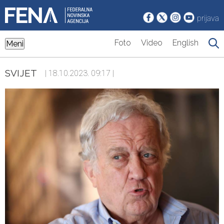
prijava
Foto
Video
English
Meni
SVIJET
| 18.10.2023. 09:17 |