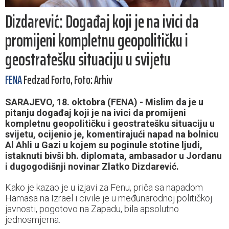
Dizdarević: Događaj koji je na ivici da
promijeni kompletnu geopolitičku i
geostratešku situaciju u svijetu
FENA
Fedzad Forto, Foto: Arhiv
SARAJEVO, 18. oktobra (FENA) - Mislim da je u
pitanju događaj koji je na ivici da promijeni
kompletnu geopolitičku i geostratešku situaciju u
svijetu, ocijenio je, komentirajući napad na bolnicu
Al Ahli u Gazi u kojem su poginule stotine ljudi,
istaknuti bivši bh. diplomata, ambasador u Jordanu
i dugogodišnji novinar Zlatko Dizdarević.
Kako je kazao je u izjavi za Fenu, priča sa napadom
Hamasa na Izrael i civile je u međunarodnoj političkoj
javnosti, pogotovo na Zapadu, bila apsolutno
jednosmjerna.