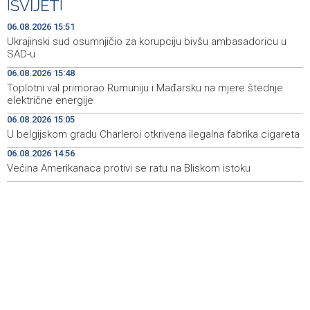
|
SVIJET
|
Obilježavanje 31. obljetnice VRO 'Maestral' i oslobođenja
16:05
Jajca uz pokroviteljstvo HNS-a BiH
06.08.2026 15:51
Ukrajinski sud osumnjičio za korupciju bivšu ambasadoricu u
Vozač podlegao ozljedama nakon sudara kod
16:04
SAD-u
Tomislavgrada
06.08.2026 15:48
Toplotni val primorao Rumuniju i Mađarsku na mjere štednje
Ukrajinski sud osumnjičio za korupciju bivšu
15:51
električne energije
ambasadoricu u SAD-u
06.08.2026 15:05
Završeno je ovogodišnje izdanje Mladifesta koje je
15:51
U belgijskom gradu Charleroi otkrivena ilegalna fabrika cigareta
okupilo mlade iz 73 zemlje svijeta
06.08.2026 14:56
Većina Amerikanaca protivi se ratu na Bliskom istoku
Toplotni val primorao Rumuniju i Mađarsku na mjere
15:48
štednje električne energije