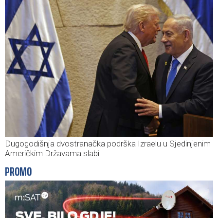
Dugogodišnja dvostranačka podrška Izraelu u Sjedinjenim
Američkim Državama slabi
PROMO