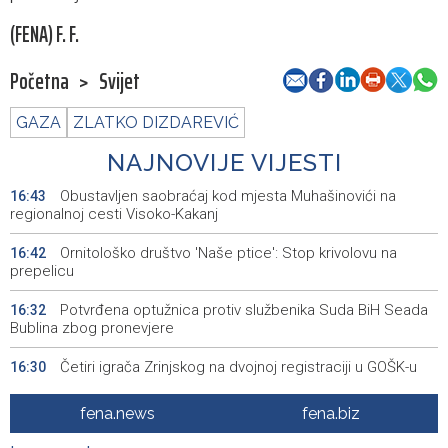
(FENA) F. F.
Početna
>
Svijet
GAZA
ZLATKO DIZDAREVIĆ
NAJNOVIJE VIJESTI
Obustavljen saobraćaj kod mjesta Muhašinovići na
16:43
regionalnoj cesti Visoko-Kakanj
Ornitološko društvo 'Naše ptice': Stop krivolovu na
16:42
prepelicu
Potvrđena optužnica protiv službenika Suda BiH Seada
16:32
Bublina zbog pronevjere
Četiri igrača Zrinjskog na dvojnoj registraciji u GOŠK-u
16:30
Srbija: Sindikat traži da zaštita radnika na visokim
16:14
fena.news
fena.biz
temperaturama uđe u zakon