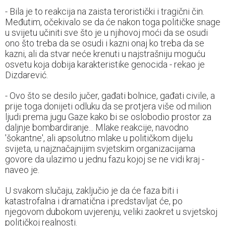
- Bila je to reakcija na zaista teroristički i tragični čin.
Međutim, očekivalo se da će nakon toga političke snage
u svijetu učiniti sve što je u njihovoj moći da se osudi
ono što treba da se osudi i kazni onaj ko treba da se
kazni, ali da stvar neće krenuti u najstrašniju moguću
osvetu koja dobija karakteristike genocida - rekao je
Dizdarević.
- Ovo što se desilo jučer, gađati bolnice, gađati civile, a
prije toga donijeti odluku da se protjera više od milion
ljudi prema jugu Gaze kako bi se oslobodio prostor za
daljnje bombardiranje... Mlake reakcije, navodno
'šokantne', ali apsolutno mlake u političkom dijelu
svijeta, u najznačajnijim svjetskim organizacijama
govore da ulazimo u jednu fazu kojoj se ne vidi kraj -
naveo je.
U svakom slučaju, zaključio je da će faza biti i
katastrofalna i dramatična i predstavljat će, po
njegovom dubokom uvjerenju, veliki zaokret u svjetskoj
političkoj realnosti.