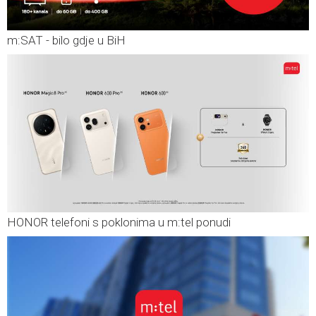
m:SAT - bilo gdje u BiH
HONOR telefoni s poklonima u m:tel ponudi