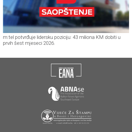
m:tel potvrđuje lidersku poziciju: 43 miliona KM dobiti u
prvih šest mjeseci 2026.