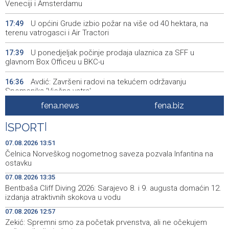
Veneciji i Amsterdamu
U općini Grude izbio požar na više od 40 hektara, na
17:49
terenu vatrogasci i Air Tractori
U ponedjeljak počinje prodaja ulaznica za SFF u
17:39
glavnom Box Officeu u BKC-u
Avdić: Završeni radovi na tekućem održavanju
16:36
Spomenika 'Vječna vatra'
fena.news
fena.biz
Dva Air Tractora gase požar u Konjicu, u subotu stiže i
16:00
treći
|
SPORT
|
Meta kažnjena sa dodatnih 567 miliona dolara zbog
15:58
07.08.2026 13:51
ugrožavanja sigurnosti djece
Čelnica Norveškog nogometnog saveza pozvala Infantina na
ostavku
Privredna Banka Sarajevo ušla u sastav indeksa SASX-
15:52
07.08.2026 13:35
10 umjesto Rudnika Soli Tuzla
Bentbaša Cliff Diving 2026: Sarajevo 8. i 9. augusta domaćin 12.
izdanja atraktivnih skokova u vodu
Oko 150 izlagača stiže u Gradačac na 53. Međunarodni
15:46
sajam šljive
07.08.2026 12:57
Zekić: Spremni smo za početak prvenstva, ali ne očekujem
Španija postavila ultimatum Italiji da ukine granične
15:44