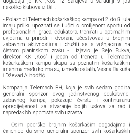
događaja je KK „Koš“ iz Sarajeva u saradnji s još
nekoliko klubova iz BiH.
- Polaznici Telemach košarkaškog kampa od 2. do 8. jula
imaju priliku upoznati se i učiti o omiljenom sportu od
profesionalnih igrača, edukatora, trenirati u optimalnim
uvjetima u prirodi i dvorani, učestvovati u brojnim
zabavnim aktivnostima i družiti se s vršnjacima na
čistom planinskom zraku - izjavio je Sejo Bukva,
direktor KK „Koš“ i jedan od trenera u Telemach
košarkaškom kampu skupa sa poznatim košarkaškim
imenima među kojima su, između ostalih, Vesna Bajkuša
i Dževad Alihodžić.
Kompanija Telemach BH, koja je svih sedam godina
generalni sponzor ovog jedinstvenog edukativno-
zabavnog kampa, pokazuje čvrstu i kontinuiranu
opredijeljenost za stvaranje boljih uslova za rad i
napredak bh. sportista svih uzrasta.
- Osim podrške brojnim košarkašim događajima i
činjenice da smo generalni sponzor svih košarkaških