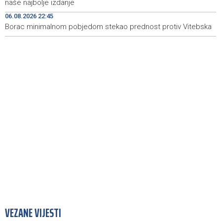
naše najbolje izdanje
kontrole
06.08.2026 22:45
Borac minimalnom pobjedom stekao prednost protiv Vitebska
Goražde residents protest over repeated water
15:42
outages
VEZANE VIJESTI