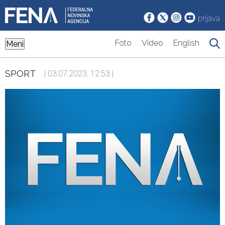
prijava
Foto
Video
English
Meni
SPORT
| 03.07.2023. 12:53 |