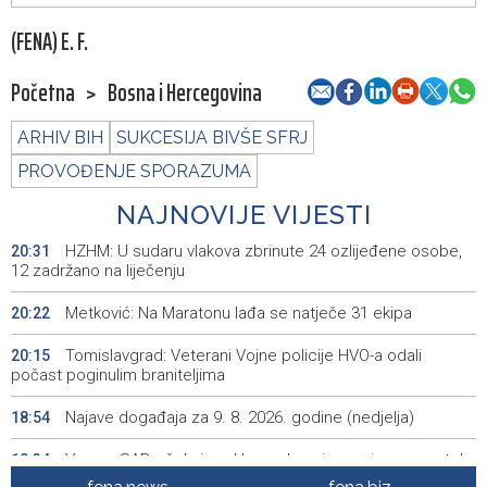
(FENA) E. F.
Početna
>
Bosna i Hercegovina
ARHIV BIH
SUKCESIJA BIVŠE SFRJ
PROVOĐENJE SPORAZUMA
NAJNOVIJE VIJESTI
HZHM: U sudaru vlakova zbrinute 24 ozlijeđene osobe,
20:31
12 zadržano na liječenju
Metković: Na Maratonu lađa se natječe 31 ekipa
20:22
Tomislavgrad: Veterani Vojne policije HVO-a odali
20:15
počast poginulim braniteljima
Najave događaja za 9. 8. 2026. godine (nedjelja)
18:54
Vance: SAD očekuje od Irana da osigura siguran protok
18:34
nafte kroz Hormuški moreuz