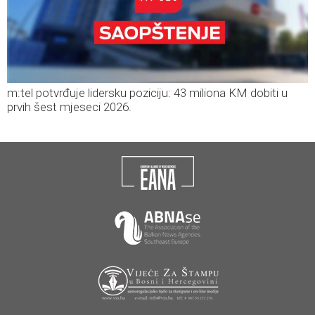
m:tel potvrđuje lidersku poziciju: 43 miliona KM dobiti u
prvih šest mjeseci 2026.