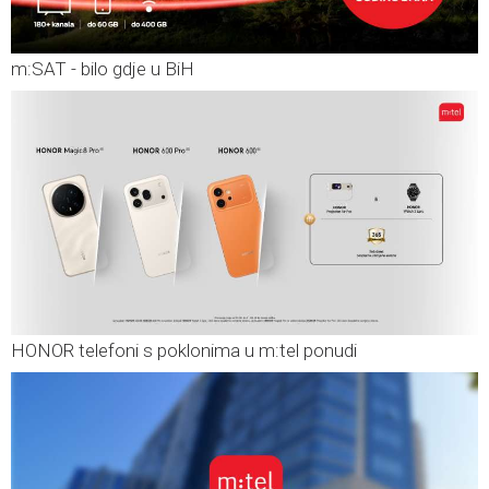
m:SAT - bilo gdje u BiH
HONOR telefoni s poklonima u m:tel ponudi