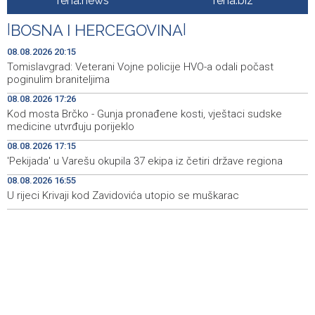
fena.news
fena.biz
Iranski šef sigurnosti: Hormuški moreuz će ostati
18:21
|
BOSNA I HERCEGOVINA
|
zatvoren dok SAD ne ispuni zahtjeve Teherana
08.08.2026 20:15
Iran 'vrlo blizu' dogovora s Omanom o novoj Hormuškoj
18:09
Tomislavgrad: Veterani Vojne policije HVO-a odali počast
brodskoj ruti
poginulim braniteljima
08.08.2026 17:26
Koncertom Marije Šerifović večeras se zatvara
18:05
Kod mosta Brčko - Gunja pronađene kosti, vještaci sudske
manifestacija 'Dani dijaspore Travnik 2026'
medicine utvrđuju porijeklo
Kod mosta Brčko - Gunja pronađene kosti, vještaci
17:26
08.08.2026 17:15
sudske medicine utvrđuju porijeklo
'Pekijada' u Varešu okupila 37 ekipa iz četiri države regiona
08.08.2026 16:55
'Pekijada' u Varešu okupila 37 ekipa iz četiri države
17:15
regiona
U rijeci Krivaji kod Zavidovića utopio se muškarac