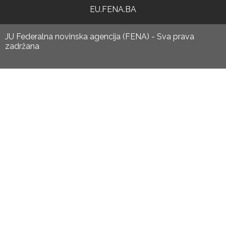
EU.FENA.BA
JU Federalna novinska agencija (FENA) - Sva prava
zadržana