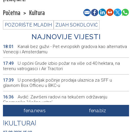
Početna
>
Kultura
POZORIŠTE MLADIH
ZIJAH SOKOLOVIĆ
NAJNOVIJE VIJESTI
Kanali bez gužvi - Pet evropskih gradova kao alternativa
18:01
Veneciji i Amsterdamu
U općini Grude izbio požar na više od 40 hektara, na
17:49
terenu vatrogasci i Air Tractori
U ponedjeljak počinje prodaja ulaznica za SFF u
17:39
glavnom Box Officeu u BKC-u
Avdić: Završeni radovi na tekućem održavanju
16:36
Spomenika 'Vječna vatra'
fena.news
fena.biz
Dva Air Tractora gase požar u Konjicu, u subotu stiže i
16:00
treći
|
KULTURA
|
Meta kažnjena sa dodatnih 567 miliona dolara zbog
15:58