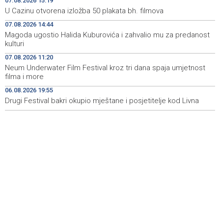
07.08.2026 15:19
ugrožavanja sigurnosti djece
U Cazinu otvorena izložba 50 plakata bh. filmova
07.08.2026 14:44
Privredna Banka Sarajevo ušla u sastav indeksa SASX-
15:52
10 umjesto Rudnika Soli Tuzla
Magoda ugostio Halida Kuburovića i zahvalio mu za predanost
kulturi
Oko 150 izlagača stiže u Gradačac na 53. Međunarodni
15:46
07.08.2026 11:20
sajam šljive
Neum Underwater Film Festival kroz tri dana spaja umjetnost
filma i more
Španija postavila ultimatum Italiji da ukine granične
15:44
kontrole
06.08.2026 19:55
Drugi Festival bakri okupio mještane i posjetitelje kod Livna
Goražde residents protest over repeated water
15:42
outages