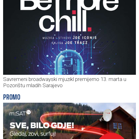
Savremeni broadwayski mjuzikl premijerno 13. marta u
Pozorištu mladih Sarajevo
PROMO