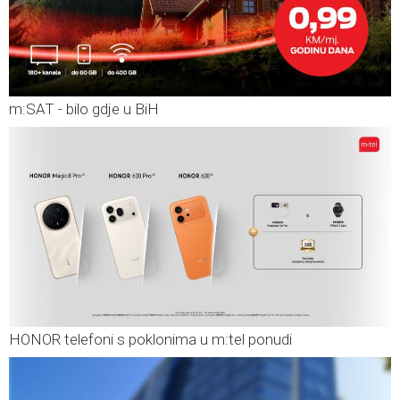
m:SAT - bilo gdje u BiH
HONOR telefoni s poklonima u m:tel ponudi