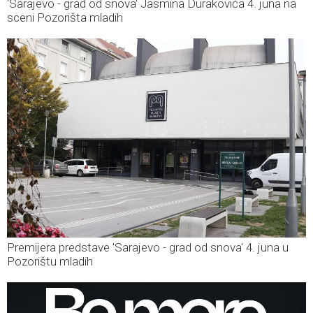
'Sarajevo - grad od snova' Jasmina Durakovića 4. juna na
sceni Pozorišta mladih
Premijera predstave 'Sarajevo - grad od snova' 4. juna u
Pozorištu mladih