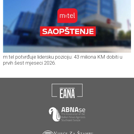
m:tel potvrđuje lidersku poziciju: 43 miliona KM dobiti u
prvih šest mjeseci 2026.