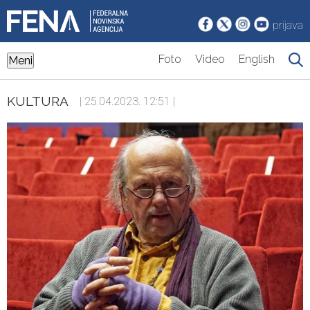
prijava
Foto
Video
English
Meni
KULTURA
| 25.04.2023. 12:51 |