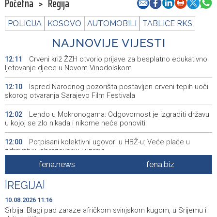
Početna
>
Regija
POLICIJA
KOSOVO
AUTOMOBILI
TABLICE RKS
NAJNOVIJE VIJESTI
Crveni križ ŽZH otvorio prijave za besplatno edukativno
12:11
ljetovanje djece u Novom Vinodolskom
Ispred Narodnog pozorišta postavljen crveni tepih uoči
12:10
skorog otvaranja Sarajevo Film Festivala
Lendo u Mokronogama: Odgovornost je izgraditi državu
12:02
u kojoj se zlo nikada i nikome neće ponoviti
Potpisani kolektivni ugovori u HBŽ-u: Veće plaće u
12:00
zdravstvu, obrazovanju i upravi
fena.news
fena.biz
Puhovski: European Confederation an unrealistic idea,
11:42
EU has no clear plan for Western Balkans
|
REGIJA
|
Buldić-Bešić: Svaka doza darovane krvi predstavlja novu
11:30
10.08.2026 11:16
priliku za nastavak liječenja i ozdravljenje
Srbija: Blagi pad zaraze afričkom svinjskom kugom, u Srijemu i