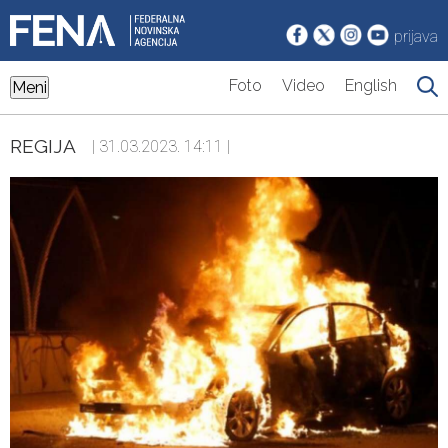
prijava
Foto
Video
English
Meni
REGIJA
| 31.03.2023. 14:11 |