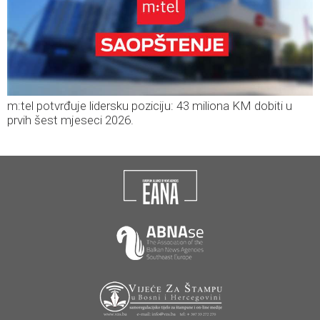
m:tel potvrđuje lidersku poziciju: 43 miliona KM dobiti u
prvih šest mjeseci 2026.