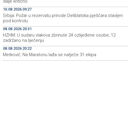
dalje kritično
Jedna osoba teško povrijeđena u pucnjavi u Brčkom
11:29
10.08.2026 09:27
Srbija: Požar u rezervatu prirode Deliblatska pješčara stavljen
Mađarski javni servis mjesec bez vijesti, nova vlast
11:28
pod kontrolu
najavljuje obnovu medijskog sistema
08.08.2026 20:31
Srbija: Blagi pad zaraze afričkom svinjskom kugom, u
11:16
HZHM: U sudaru vlakova zbrinute 24 ozlijeđene osobe, 12
Srijemu i dalje kritično
zadržano na liječenju
08.08.2026 20:22
In-person ticket sales for the 32nd Sarajevo Film
11:13
Festival program began this morning
Metković: Na Maratonu lađa se natječe 31 ekipa