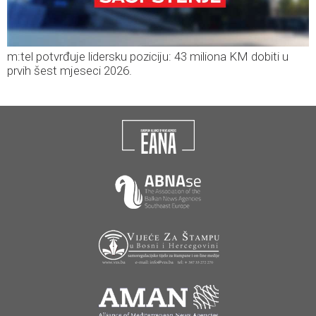
m:tel potvrđuje lidersku poziciju: 43 miliona KM dobiti u
prvih šest mjeseci 2026.