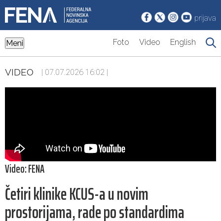
prijava
Foto
Video
English
Meni
VIDEO
| 07.07.2026 16:02 |
Video: FENA
Četiri klinike KCUS-a u novim
prostorijama, rade po standardima