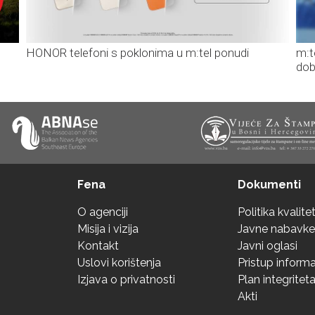
HONOR telefoni s poklonima u m:tel ponudi
m:t
dob
Fena
Dokumenti
O agenciji
Politika kvalite
Misija i vizija
Javne nabavke
Kontakt
Javni oglasi
Uslovi korištenja
Pristup inform
Izjava o privatnosti
Plan integritet
Akti