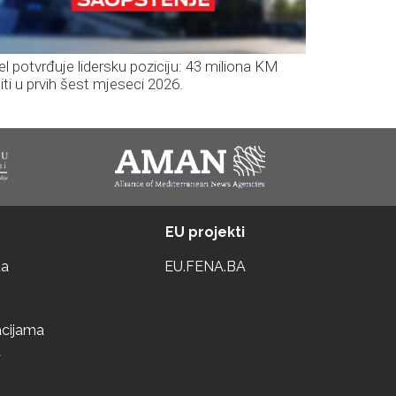
el potvrđuje lidersku poziciju: 43 miliona KM
iti u prvih šest mjeseci 2026.
EU projekti
ta
EU.FENA.BA
acijama
a