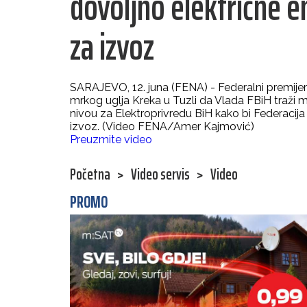
dovoljno električne e
za izvoz
SARAJEVO, 12. juna (FENA) - Federalni premijer
mrkog uglja Kreka u Tuzli da Vlada FBiH traži 
nivou za Elektroprivredu BiH kako bi Federacija 
izvoz. (Video FENA/Amer Kajmović)
Preuzmite video
Početna
>
Video servis
>
Video
PROMO