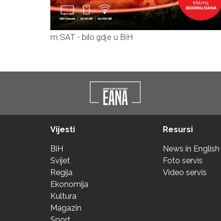
m:SAT - bilo gdje u BiH
Vijesti
Resursi
BiH
News in English
Svijet
Foto servis
Regija
Video servis
Ekonomija
Kultura
Magazin
Sport