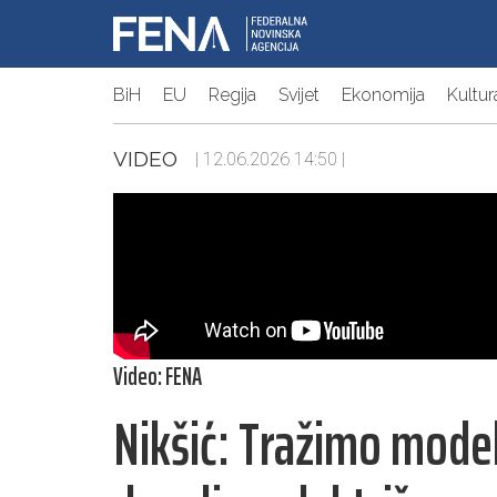
BiH
EU
Regija
Svijet
Ekonomija
Kultur
VIDEO
| 12.06.2026 14:50 |
Video: FENA
Nikšić: Tražimo model