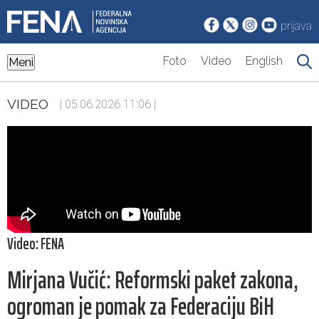
prijava
Foto
Video
English
Meni
VIDEO
| 05.06.2026 11:06 |
Video: FENA
Mirjana Vučić: Reformski paket zakona,
ogroman je pomak za Federaciju BiH