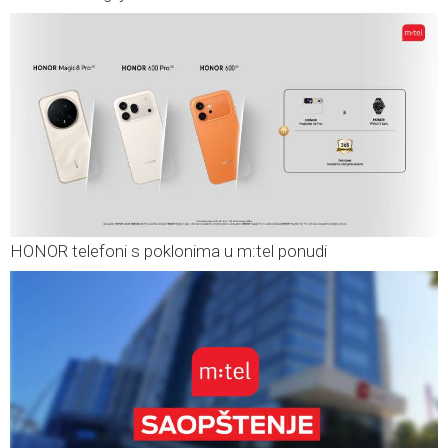
HONOR telefoni s poklonima u m:tel ponudi