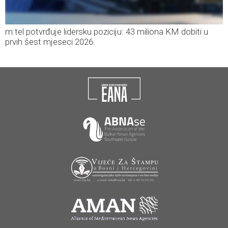
m:tel potvrđuje lidersku poziciju: 43 miliona KM dobiti u
prvih šest mjeseci 2026.