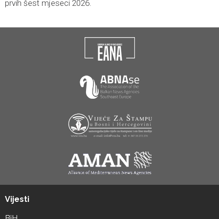
prvih šest mjeseci 2026.
Vijesti
BiH