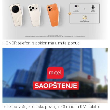
HONOR telefoni s poklonima u m:tel ponudi
m:tel potvrđuje lidersku poziciju: 43 miliona KM dobiti u