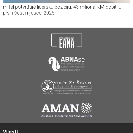
m:tel potvrđuje lidersku poziciju: 43 miliona KM dobiti u
prvih šest mjeseci 2026.
Vijesti