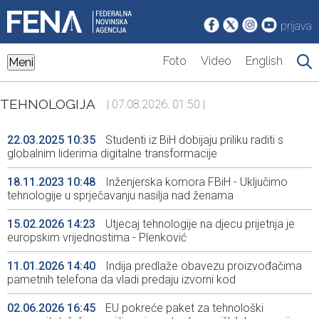
prijava
Foto
Video
English
Meni
TEHNOLOGIJA
| 07.08.2026. 01:50 |
22.03.2025 10:35
Studenti iz BiH dobijaju priliku raditi s
globalnim liderima digitalne transformacije
18.11.2023 10:48
Inženjerska komora FBiH - Uključimo
tehnologije u sprječavanju nasilja nad ženama
15.02.2026 14:23
Utjecaj tehnologije na djecu prijetnja je
europskim vrijednostima - Plenković
11.01.2026 14:40
Indija predlaže obavezu proizvođačima
pametnih telefona da vladi predaju izvorni kod
02.06.2026 16:45
EU pokreće paket za tehnološki