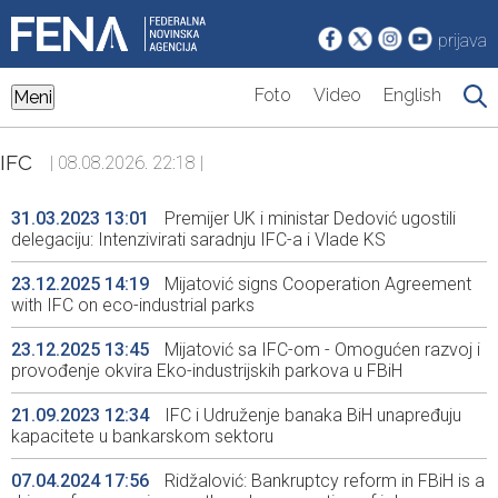
prijava
Foto
Video
English
Meni
IFC
| 08.08.2026. 22:18 |
31.03.2023 13:01
Premijer UK i ministar Dedović ugostili
delegaciju: Intenzivirati saradnju IFC-a i Vlade KS
23.12.2025 14:19
Mijatović signs Cooperation Agreement
with IFC on eco-industrial parks
23.12.2025 13:45
Mijatović sa IFC-om - Omogućen razvoj i
provođenje okvira Eko-industrijskih parkova u FBiH
21.09.2023 12:34
IFC i Udruženje banaka BiH unapređuju
kapacitete u bankarskom sektoru
07.04.2024 17:56
Ridžalović: Bankruptcy reform in FBiH is a