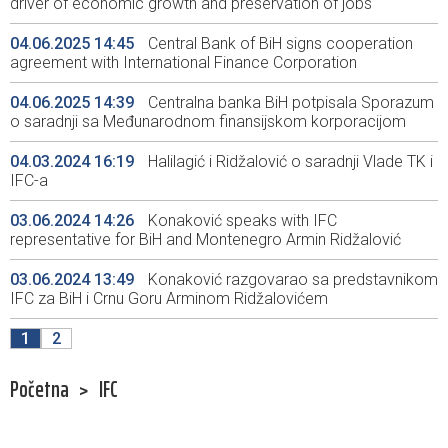
driver of economic growth and preservation of jobs
04.06.2025 14:45
Central Bank of BiH signs cooperation
agreement with International Finance Corporation
04.06.2025 14:39
Centralna banka BiH potpisala Sporazum
o saradnji sa Međunarodnom finansijskom korporacijom
04.03.2024 16:19
Halilagić i Ridžalović o saradnji Vlade TK i
IFC-a
03.06.2024 14:26
Konaković speaks with IFC
representative for BiH and Montenegro Armin Ridžalović
03.06.2024 13:49
Konaković razgovarao sa predstavnikom
IFC za BiH i Crnu Goru Arminom Ridžalovićem
1
2
Početna
>
IFC