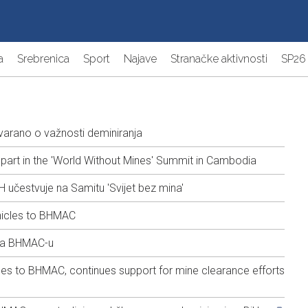
a
Srebrenica
Sport
Najave
Stranačke aktivnosti
SP26
arano o važnosti deminiranja
 part in the 'World Without Mines' Summit in Cambodia
H učestvuje na Samitu 'Svijet bez mina'
icles to BHMAC
la BHMAC-u
es to BHMAC, continues support for mine clearance efforts