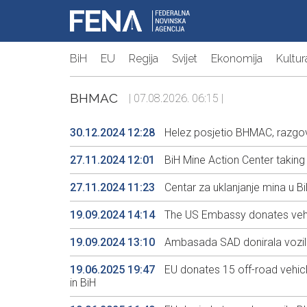
BiH
EU
Regija
Svijet
Ekonomija
Kultur
BHMAC
| 07.08.2026. 06:15 |
30.12.2024 12:28
Helez posjetio BHMAC, razgov
27.11.2024 12:01
BiH Mine Action Center taking
27.11.2024 11:23
Centar za uklanjanje mina u Bi
19.09.2024 14:14
The US Embassy donates veh
19.09.2024 13:10
Ambasada SAD donirala vozi
19.06.2025 19:47
EU donates 15 off-road vehicl
in BiH