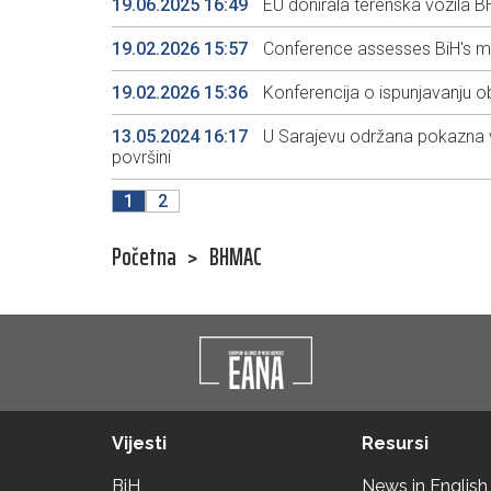
19.06.2025 16:49
EU donirala terenska vozila B
19.02.2026 15:57
Conference assesses BiH's mi
19.02.2026 15:36
Konferencija o ispunjavanju o
13.05.2024 16:17
U Sarajevu održana pokazna v
površini
1
2
Početna
>
BHMAC
Vijesti
Resursi
BiH
News in English