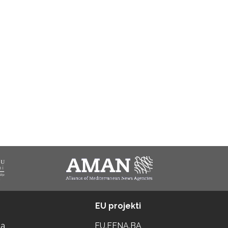
EU projekti
ta
EU.FENA.BA