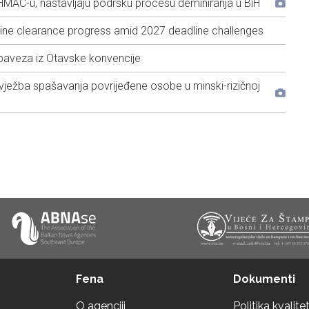
HMAC-u, nastavljaju podršku procesu deminiranja u BiH
ne clearance progress amid 2027 deadline challenges
baveza iz Otavske konvencije
ježba spašavanja povrijeđene osobe u minski-rizičnoj
Fena
Dokumenti
O agenciji
Politika kvalite