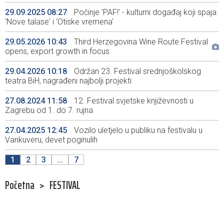
29.09.2025 08:27
Počinje 'PAF!' - kulturni događaj koji spaja
'Nove talase' i 'Otiske vremena'
29.05.2026 10:43
Third Herzegovina Wine Route Festival
opens, export growth in focus
29.04.2026 10:18
Održan 23. Festival srednjoškolskog
teatra BiH, nagrađeni najbolji projekti
27.08.2024 11:58
12. Festival svjetske književnosti u
Zagrebu od 1. do 7. rujna
27.04.2025 12:45
Vozilo uletjelo u publiku na festivalu u
Vankuveru, devet poginulih
1
2
3
...
7
Početna
>
FESTIVAL