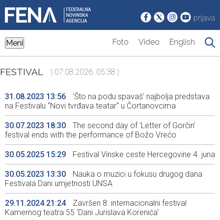
prijava
Foto
Video
English
Meni
FESTIVAL
| 07.08.2026. 05:38 |
31.08.2023 13:56
'Što na podu spavaš' najbolja predstava
na Festivalu “Novi tvrđava teatar“ u Čortanovcima
30.07.2023 18:30
The second day of 'Letter of Gorčin’
festival ends with the performance of Božo Vrećo
30.05.2025 15:29
Festival Vinske ceste Hercegovine 4. juna
30.05.2023 13:30
Nauka o muzici u fokusu drugog dana
Festivala Dani umjetnosti UNSA
29.11.2024 21:24
Završen 8. internacionalni festival
Kamernog teatra 55 'Dani Jurislava Korenića'