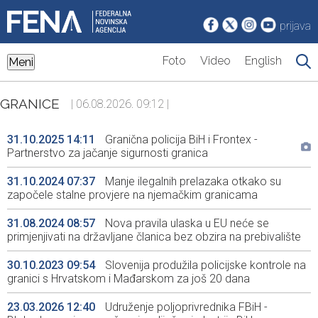
prijava
Foto
Video
English
Meni
GRANICE
| 06.08.2026. 09:12 |
31.10.2025 14:11
Granična policija BiH i Frontex -
Partnerstvo za jačanje sigurnosti granica
31.10.2024 07:37
Manje ilegalnih prelazaka otkako su
započele stalne provjere na njemačkim granicama
31.08.2024 08:57
Nova pravila ulaska u EU neće se
primjenjivati na državljane članica bez obzira na prebivalište
30.10.2023 09:54
Slovenija produžila policijske kontrole na
granici s Hrvatskom i Mađarskom za još 20 dana
23.03.2026 12:40
Udruženje poljoprivrednika FBiH -