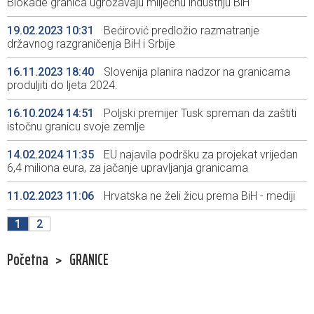
Blokade granica ugrožavaju mliječnu industriju BiH
19.02.2023 10:31
Bećirović predložio razmatranje
državnog razgraničenja BiH i Srbije
16.11.2023 18:40
Slovenija planira nadzor na granicama
produljiti do ljeta 2024.
16.10.2024 14:51
Poljski premijer Tusk spreman da zaštiti
istočnu granicu svoje zemlje
14.02.2024 11:35
EU najavila podršku za projekat vrijedan
6,4 miliona eura, za jačanje upravljanja granicama
11.02.2023 11:06
Hrvatska ne želi žicu prema BiH - mediji
1
2
Početna
>
GRANICE