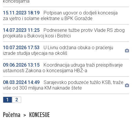
koncesijama
15.11.2023 18:19
Potpisan ugovor o dodjeli koncesija
za vjetro i solarne elektrane u BPK Goražde
14.07.2023 11:25
Podnesene tužbe protiv Vlade RS zbog
projekata u Bukovoj kosi i Bistrici
10.07.2026 17:53
U Livnu održana obuka o praćenju
izrade studija utjecaja na okoliš
09.06.2026 13:15
Koordinacija udruga traži preispitivanje
ustavnosti Zakona o koncesijama HBŽ-a
08.03.2024 14:49
Sarajevsko poduzeće tužilo KSB, traže
više od 300 milijuna KM naknade štete
1
2
Početna
>
KONCESIJE