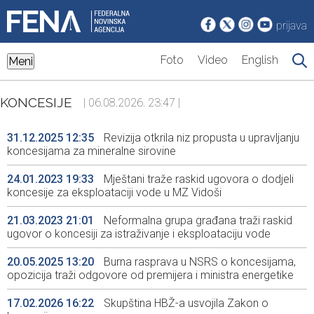
prijava
Foto
Video
English
Meni
KONCESIJE
| 06.08.2026. 23:47 |
31.12.2025 12:35
Revizija otkrila niz propusta u upravljanju
koncesijama za mineralne sirovine
24.01.2023 19:33
Mještani traže raskid ugovora o dodjeli
koncesije za eksploataciji vode u MZ Vidoši
21.03.2023 21:01
Neformalna grupa građana traži raskid
ugovor o koncesiji za istraživanje i eksploataciju vode
20.05.2025 13:20
Burna rasprava u NSRS o koncesijama,
opozicija traži odgovore od premijera i ministra energetike
17.02.2026 16:22
Skupština HBŽ-a usvojila Zakon o