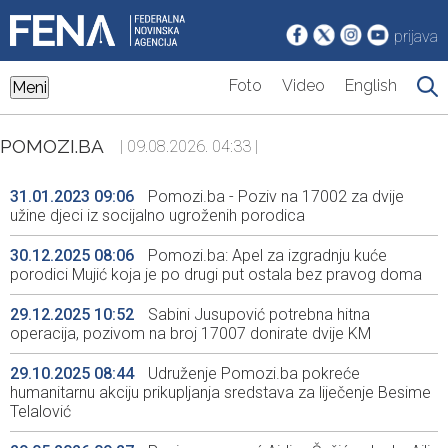
prijava
Foto
Video
English
Meni
POMOZI.BA
| 09.08.2026. 04:33 |
31.01.2023 09:06
Pomozi.ba - Poziv na 17002 za dvije
užine djeci iz socijalno ugroženih porodica
30.12.2025 08:06
Pomozi.ba: Apel za izgradnju kuće
porodici Mujić koja je po drugi put ostala bez pravog doma
29.12.2025 10:52
Sabini Jusupović potrebna hitna
operacija, pozivom na broj 17007 donirate dvije KM
29.10.2025 08:44
Udruženje Pomozi.ba pokreće
humanitarnu akciju prikupljanja sredstava za liječenje Besime
Telalović