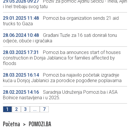
29.05.2026 09:27
Poziv za pomoć Ajdinu Šečiću - Inela, Ajlin
i Inel trebaju svog tatu
29.01.2025 11:48
Pomozi.ba organization sends 21 aid
trucks to Gaza
28.06.2024 10:48
Građani Tuzle za 16 sati donirali tonu
odjeće, obuće i igračaka
28.03.2025 17:31
Pomozi.ba announces start of houses
construction in Donja Jablanica for families affected by
floods
28.03.2025 16:14
Pomozi.ba najavilo početak izgradnje
kuća u Donjoj Jablanici za porodice pogođene poplavama
28.02.2025 14:16
Saradnja Udruženja Pomozi.ba i ASA
Bolnice nastavljena i u 2025.
1
2
3
...
7
Početna
>
POMOZI.BA