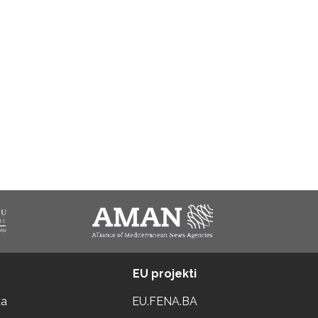
EU projekti
ta
EU.FENA.BA