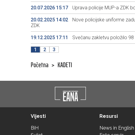
20.07.2026 15:17
Uprava policije MUP-a ZDK bo
20.02.2025 14:02
Nove policijske uniforme zadu
ZDK
19.12.2025 17:11
Svečanu zakletvu položilo 98
1
2
3
Početna
>
KADETI
Vijesti
Resursi
BiH
News in English