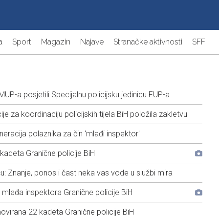
a
Sport
Magazin
Najave
Stranačke aktivnosti
SFF
UP-a posjetili Specijalnu policijsku jedinicu FUP-a
e za koordinaciju policijskih tijela BiH položila zakletvu
acija polaznika za čin 'mlađi inspektor'
kadeta Granične policije BiH
: Znanje, ponos i čast neka vas vode u službi mira
mlađa inspektora Granične policije BiH
virana 22 kadeta Granične policije BiH