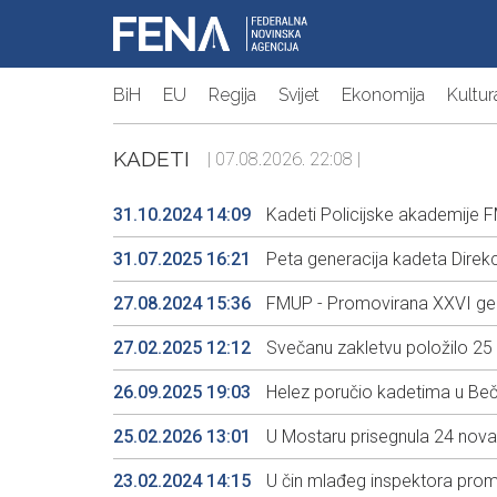
BiH
EU
Regija
Svijet
Ekonomija
Kultur
KADETI
| 07.08.2026. 22:08 |
31.10.2024 14:09
Kadeti Policijske akademije FM
31.07.2025 16:21
Peta generacija kadeta Direkcij
27.08.2024 15:36
FMUP - Promovirana XXVI gener
27.02.2025 12:12
Svečanu zakletvu položilo 25 
26.09.2025 19:03
Helez poručio kadetima u Beču
25.02.2026 13:01
U Mostaru prisegnula 24 nova 
23.02.2024 14:15
U čin mlađeg inspektora promo