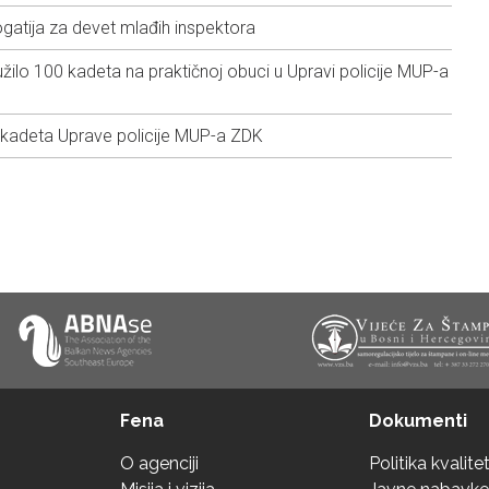
gatija za devet mlađih inspektora
žilo 100 kadeta na praktičnoj obuci u Upravi policije MUP-a
 kadeta Uprave policije MUP-a ZDK
Fena
Dokumenti
O agenciji
Politika kvalite