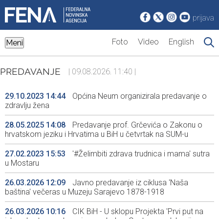
prijava
Foto
Video
English
Meni
PREDAVANJE
| 09.08.2026. 11:40 |
29.10.2023 14:44
Općina Neum organizirala predavanje o
zdravlju žena
28.05.2025 14:08
Predavanje prof. Grčevića o Zakonu o
hrvatskom jeziku i Hrvatima u BiH u četvrtak na SUM-u
27.02.2023 15:53
'#Želimbiti zdrava trudnica i mama' sutra
u Mostaru
26.03.2026 12:09
Javno predavanje iz ciklusa 'Naša
baština' večeras u Muzeju Sarajevo 1878-1918
26.03.2026 10:16
CIK BiH - U sklopu Projekta 'Prvi put na