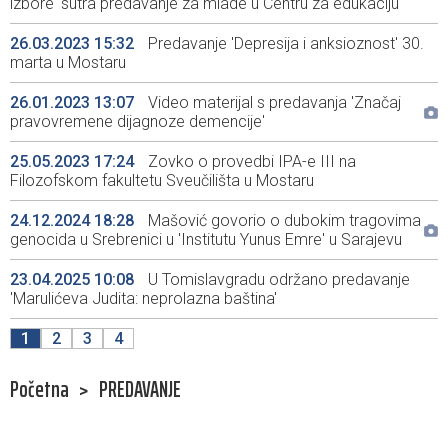
izbore' sutra predavanje za mlade u Centru za edukaciju
26.03.2023 15:32
Predavanje 'Depresija i anksioznost' 30.
marta u Mostaru
26.01.2023 13:07
Video materijal s predavanja 'Značaj
pravovremene dijagnoze demencije'
25.05.2023 17:24
Zovko o provedbi IPA-e III na
Filozofskom fakultetu Sveučilišta u Mostaru
24.12.2024 18:28
Mašović govorio o dubokim tragovima
genocida u Srebrenici u 'Institutu Yunus Emre' u Sarajevu
23.04.2025 10:08
U Tomislavgradu održano predavanje
'Marulićeva Judita: neprolazna baština'
1
2
3
4
Početna
>
PREDAVANJE