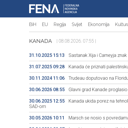
BiH
EU
Regija
Svijet
Ekonomija
Kultur
KANADA
| 08.08.2026. 07:55 |
31.10.2025 15:13
Sastanak Xija i Carneyja zna
31.07.2025 09:28
Kanada će priznati palestinsk
30.11.2024 11:06
Trudeau doputovao na Floridu
30.06.2026 08:55
Glavni grad Kanade proglasio 
30.06.2025 12:55
Kanada ukida porez na tehnol
SAD-om
30.05.2026 10:11
Marsch se nosio s povredama 