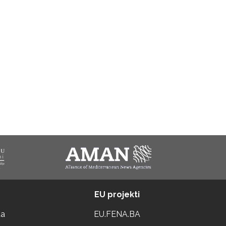
EU projekti
ta
EU.FENA.BA