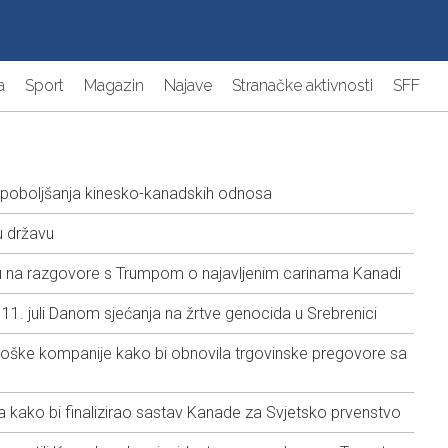
a
Sport
Magazin
Najave
Stranačke aktivnosti
SFF
k poboljšanja kinesko-kanadskih odnosa
u državu
 na razgovore s Trumpom o najavljenim carinama Kanadi
11. juli Danom sjećanja na žrtve genocida u Srebrenici
oške kompanije kako bi obnovila trgovinske pregovore sa
kako bi finalizirao sastav Kanade za Svjetsko prvenstvo