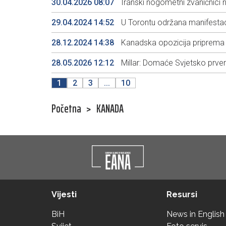
30.04.2026 08:07
Iranski nogometni zvaničnici 
29.04.2024 14:52
U Torontu održana manifestac
28.12.2024 14:38
Kanadska opozicija priprema 
28.05.2026 12:12
Millar: Domaće Svjetsko prvens
1
2
3
...
10
Početna
>
KANADA
Vijesti
Resursi
BiH
News in English