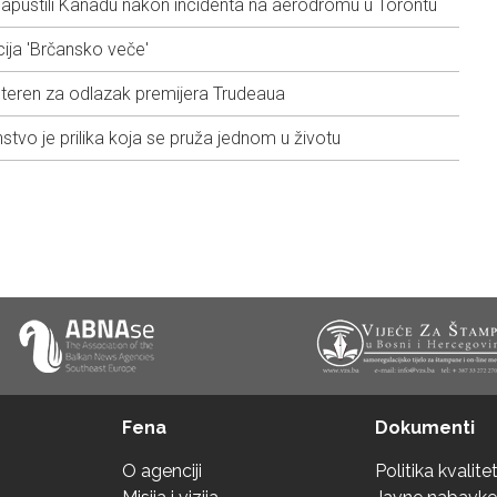
napustili Kanadu nakon incidenta na aerodromu u Torontu
ija 'Brčansko veče'
teren za odlazak premijera Trudeaua
tvo je prilika koja se pruža jednom u životu
Fena
Dokumenti
O agenciji
Politika kvalite