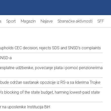
a
Sport
Magazin
Najave
Stranačke aktivnosti
SFF
upholds CEC decision, rejects SDS and SNSD's complaints
 SNSD-a
esplatne udžbenike, povećanje plata i pomoć penzionerima
 bude održan sastanak opozicije iz RS-a sa liderima Trojke
 blocking of the state budget, harming lowest-paid state
na uposlenike Institucija BiH