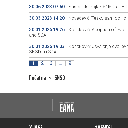
30.06.2023 07:50
Sastanak Trojke, SNSD-a i HDZ
30.03.2023 14:20
Kovačević: Teško sam donio o
30.01.2025 19:26
Konaković: Adoption of two 'EI
and SDA
30.01.2025 19:03
Konaković: Usvajanje dva 'evr
SNSD-a i SDA
1
2
3
...
9
Početna
>
SNSD
Vijesti
Resursi