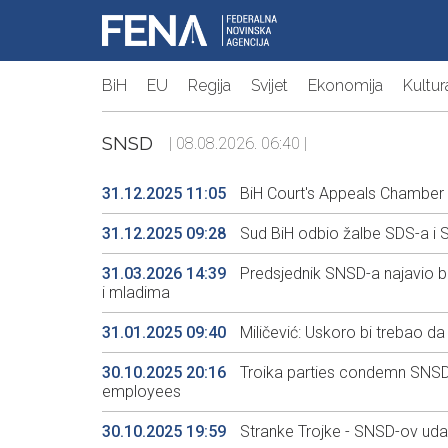
BiH
EU
Regija
Svijet
Ekonomija
Kultur
SNSD
| 08.08.2026. 06:40 |
31.12.2025 11:05
BiH Court's Appeals Chamber 
31.12.2025 09:28
Sud BiH odbio žalbe SDS-a i
31.03.2026 14:39
Predsjednik SNSD-a najavio b
i mladima
31.01.2025 09:40
Miličević: Uskoro bi trebao da
30.10.2025 20:16
Troika parties condemn SNSD's
employees
30.10.2025 19:59
Stranke Trojke - SNSD-ov udar 