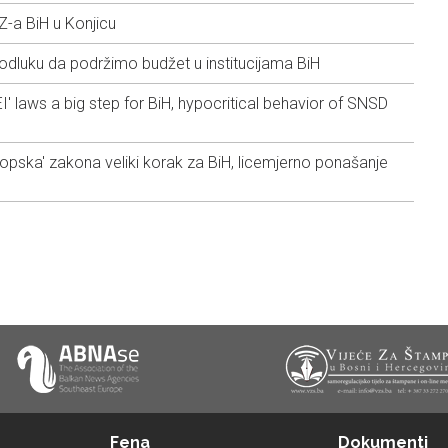
-a BiH u Konjicu
dluku da podržimo budžet u institucijama BiH
' laws a big step for BiH, hypocritical behavior of SNSD
opska' zakona veliki korak za BiH, licemjerno ponašanje
Fena
Dokumenti