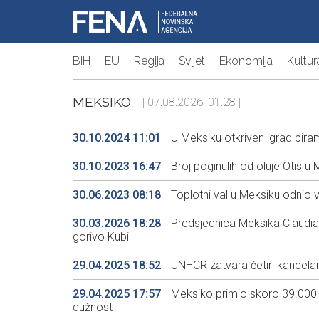
BiH
EU
Regija
Svijet
Ekonomija
Kultur
MEKSIKO
| 07.08.2026. 01:28 |
30.10.2024 11:01
U Meksiku otkriven 'grad pira
30.10.2023 16:47
Broj poginulih od oluje Otis u
30.06.2023 08:18
Toplotni val u Meksiku odnio 
30.03.2026 18:28
Predsjednica Meksika Claudia 
gorivo Kubi
29.04.2025 18:52
UNHCR zatvara četiri kancelari
29.04.2025 17:57
Meksiko primio skoro 39.000
dužnost