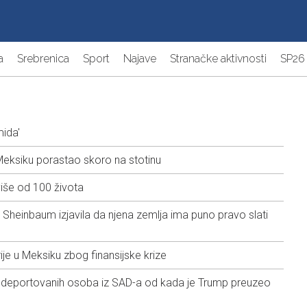
a
Srebrenica
Sport
Najave
Stranačke aktivnosti
SP26
mida'
 Meksiku porastao skoro na stotinu
više od 100 života
Sheinbaum izjavila da njena zemlja ima puno pravo slati
je u Meksiku zbog finansijske krize
 deportovanih osoba iz SAD-a od kada je Trump preuzeo