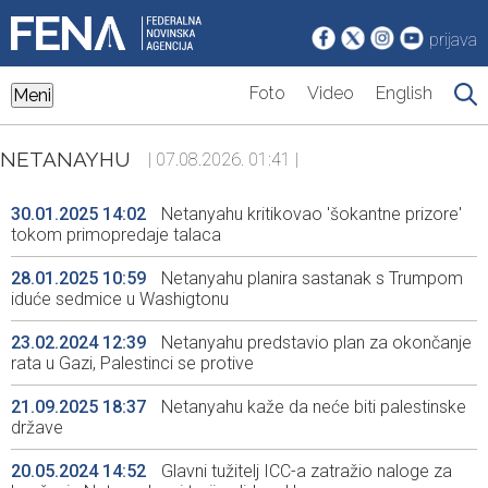
prijava
Foto
Video
English
Meni
NETANAYHU
| 07.08.2026. 01:41 |
30.01.2025 14:02
Netanyahu kritikovao 'šokantne prizore'
tokom primopredaje talaca
28.01.2025 10:59
Netanyahu planira sastanak s Trumpom
iduće sedmice u Washigtonu
23.02.2024 12:39
Netanyahu predstavio plan za okončanje
rata u Gazi, Palestinci se protive
21.09.2025 18:37
Netanyahu kaže da neće biti palestinske
države
20.05.2024 14:52
Glavni tužitelj ICC-a zatražio naloge za