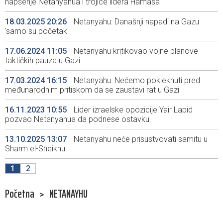
hapšenje Netanyahua i trojice lidera Hamasa
18.03.2025 20:26
Netanyahu: Današnji napadi na Gazu
'samo su početak'
17.06.2024 11:05
Netanyahu kritikovao vojne planove
taktičkih pauza u Gazi
17.03.2024 16:15
Netanyahu: Nećemo pokleknuti pred
međunarodnim pritiskom da se zaustavi rat u Gazi
16.11.2023 10:55
Lider izraelske opozicije Yair Lapid
pozvao Netanyahua da podnese ostavku
13.10.2025 13:07
Netanyahu neće prisustvovati samitu u
Sharm el-Sheikhu
1
2
Početna
>
NETANAYHU