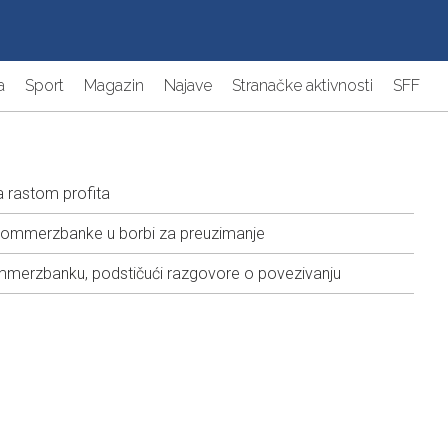
a
Sport
Magazin
Najave
Stranačke aktivnosti
SFF
a rastom profita
e Commerzbanke u borbi za preuzimanje
mmerzbanku, podstičući razgovore o povezivanju