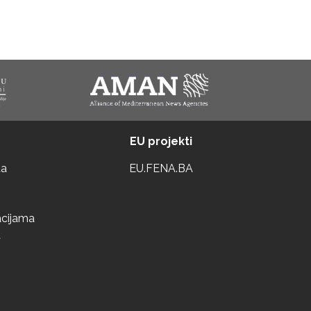
EU projekti
ta
EU.FENA.BA
acijama
a