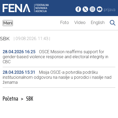
prijava
Foto
Video
English
Meni
SBK
| 09.08.2026. 11:43 |
28.04.2026 16:25
OSCE Mission reaffirms support for
gender-based violence response and electoral integrity in
CBC
28.04.2026 15:31
Misija OSCE-a potvrdila podršku
institucionalnom odgovoru na nasilje u porodici i nasilje nad
ženama
Početna
>
SBK