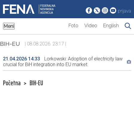
prijava
Foto
Video
English
Meni
BIH-EU
| 08.08.2026. 23:17 |
21.04.2026 14:33
Lorkowski: Adoption of electricity law
crucial for BiH integration into EU market
Početna
>
BIH-EU