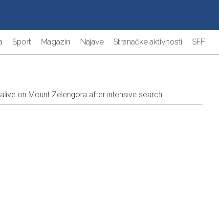
a
Sport
Magazin
Najave
Stranačke aktivnosti
SFF
ive on Mount Zelengora after intensive search