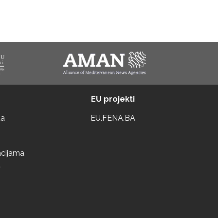
EU projekti
ta
EU.FENA.BA
acijama
a