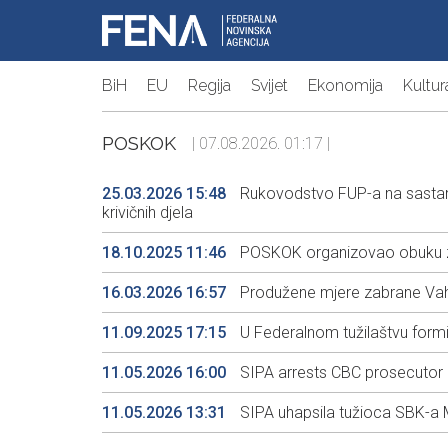
BiH
EU
Regija
Svijet
Ekonomija
Kultur
POSKOK
| 07.08.2026. 01:17 |
25.03.2026 15:48
Rukovodstvo FUP-a na sastank
krivičnih djela
18.10.2025 11:46
POSKOK organizovao obuku za
16.03.2026 16:57
Produžene mjere zabrane Vahidi
11.09.2025 17:15
U Federalnom tužilaštvu form
11.05.2026 16:00
SIPA arrests CBC prosecutor M
11.05.2026 13:31
SIPA uhapsila tužioca SBK-a 