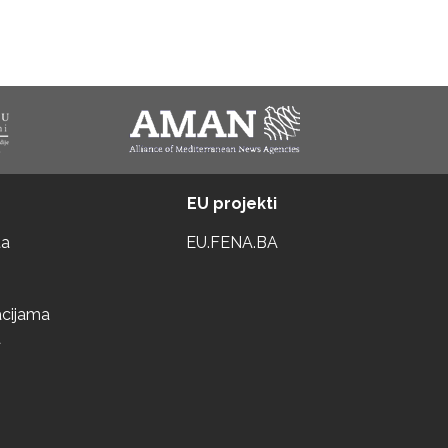
EU projekti
ta
EU.FENA.BA
acijama
a