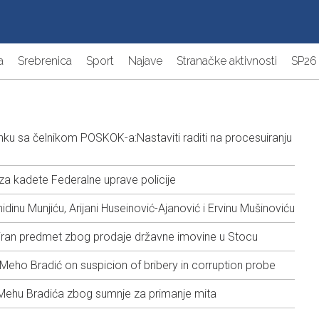
a
Srebrenica
Sport
Najave
Stranačke aktivnosti
SP26
u sa čelnikom POSKOK-a:Nastaviti raditi na procesuiranju
 kadete Federalne uprave policije
nu Munjiću, Arijani Huseinović-Ajanović i Ervinu Mušinoviću
iran predmet zbog prodaje državne imovine u Stocu
eho Bradić on suspicion of bribery in corruption probe
Mehu Bradića zbog sumnje za primanje mita