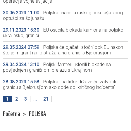
operacija vojne avijacije
30.06.2023 11:00
Poljska uhapsila ruskog hokejaša zbog
optužbi za špijunažu
29.11.2023 15:30
EU osudila blokadu kamiona na poljsko-
ukrajinskoj granici
29.05.2024 07:59
Poljska će ojačati istočni bok EU nakon
što je migrant ranio stražara na granici s Bjelorusijom
29.04.2024 13:10
Poljski farmeri uklonili blokade na
posljednjem graničnom prelazu s Ukrajinom
28.08.2023 15:58
Poljska i baltičke države će zatvoriti
granicu s Bjelorusijom ako dođe do 'kritičnog incidenta'
1
2
3
...
21
Početna
>
POLJSKA