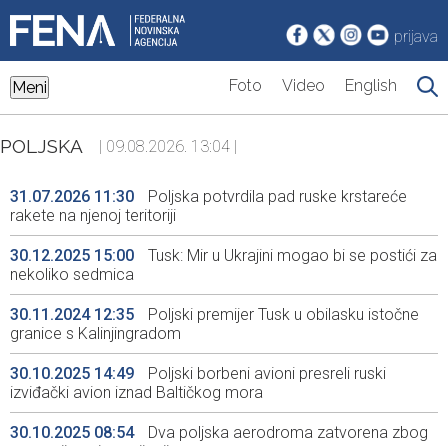
prijava
Foto
Video
English
Meni
POLJSKA
| 09.08.2026. 13:04 |
31.07.2026 11:30
Poljska potvrdila pad ruske krstareće
rakete na njenoj teritoriji
30.12.2025 15:00
Tusk: Mir u Ukrajini mogao bi se postići za
nekoliko sedmica
30.11.2024 12:35
Poljski premijer Tusk u obilasku istočne
granice s Kalinjingradom
30.10.2025 14:49
Poljski borbeni avioni presreli ruski
izviđački avion iznad Baltičkog mora
30.10.2025 08:54
Dva poljska aerodroma zatvorena zbog