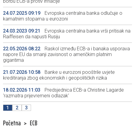
borbu ECB-a protiv inflacije
24.07.2025 09:19
Evropska centralna banka odlučuje o
kamatnim stopama u eurozoni
24.03.2023 09:21
Evropska centralna banka vrši pritisak na
Raiffeisen da napusti Rusiju
22.05.2026 08:22
Raskol između ECB-a i banaka usporava
napore EU da smanji zavisnost o američkim platnim
gigantima
21.07.2026 10:58
Banke u eurozoni pooštrile uvjete
kreditiranja zbog ekonomskih i geopolitičkih rizika
18.02.2026 11:03
Predsjednica ECB-a Christine Lagarde
'razmatra prijevremeni odlazak'
1
2
3
Početna
>
ECB