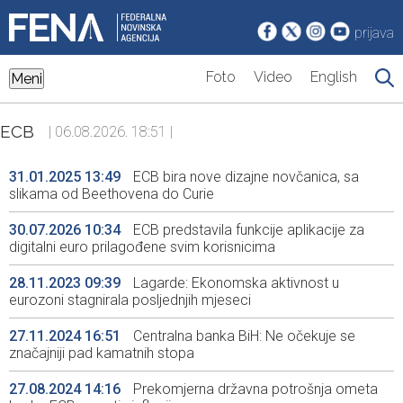
prijava
Foto
Video
English
Meni
ECB
| 06.08.2026. 18:51 |
31.01.2025 13:49
ECB bira nove dizajne novčanica, sa
slikama od Beethovena do Curie
30.07.2026 10:34
ECB predstavila funkcije aplikacije za
digitalni euro prilagođene svim korisnicima
28.11.2023 09:39
Lagarde: Ekonomska aktivnost u
eurozoni stagnirala posljednjih mjeseci
27.11.2024 16:51
Centralna banka BiH: Ne očekuje se
značajniji pad kamatnih stopa
27.08.2024 14:16
Prekomjerna državna potrošnja ometa