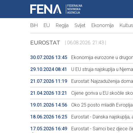
BiH
EU
Regija
Svijet
Ekonomija
Kultur
EUROSTAT
| 06.08.2026. 21:43 |
30.07.2026 13:45
Ekonomija eurozone u drugom
29.10.2024 08:41
U EU struja najskuplja u Njemač
21.07.2026 11:19
Eurostat: Najzaduženija domać
21.04.2026 13:21
Cijene goriva u EU skočile sko
19.01.2026 14:56
Oko 25 posto mladih Evropljan
18.06.2026 16:25
Eurostat - Danska najskuplja, 
17.05.2026 16:49
Eurostat - Samci bez djece či