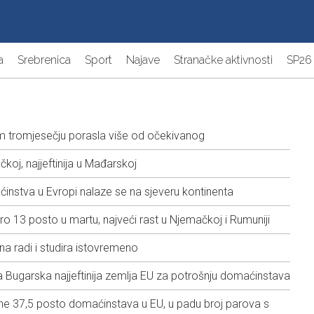
a
Srebrenica
Sport
Najave
Stranačke aktivnosti
SP26
 tromjesečju porasla više od očekivanog
koj, najjeftinija u Mađarskoj
instva u Evropi nalaze se na sjeveru kontinenta
ro 13 posto u martu, najveći rast u Njemačkoj i Rumuniji
a radi i studira istovremeno
a Bugarska najjeftinija zemlja EU za potrošnju domaćinstava
ne 37,5 posto domaćinstava u EU, u padu broj parova s