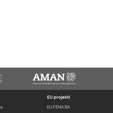
EU projekti
ta
EU.FENA.BA