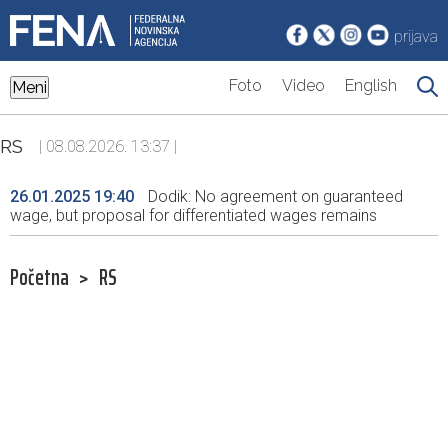
prijava
Foto
Video
English
Meni
RS
| 08.08.2026. 13:37 |
26.01.2025 19:40
Dodik: No agreement on guaranteed
wage, but proposal for differentiated wages remains
Početna
>
RS