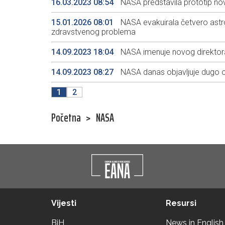
16.03.2023 08:54
NASA predstavila prototip no
15.01.2026 08:01
NASA evakuirala četvero ast
zdravstvenog problema
14.09.2023 18:04
NASA imenuje novog direktora
14.09.2023 08:27
NASA danas objavljuje dugo oč
1
2
Početna
>
NASA
Vijesti
Resursi
BiH
News in English