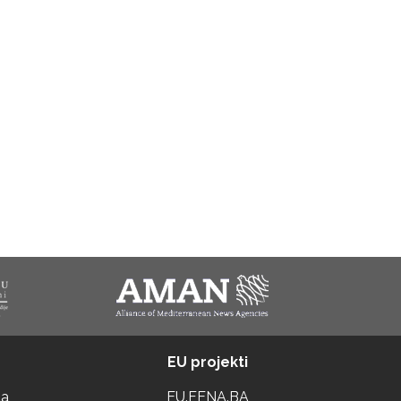
EU projekti
ta
EU.FENA.BA