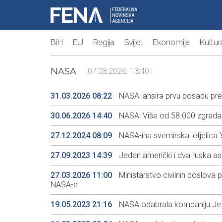
BiH
EU
Regija
Svijet
Ekonomija
Kultur
NASA
| 07.08.2026. 13:40 |
31.03.2026 08:22
NASA lansira prvu posadu pr
30.06.2026 14:40
NASA: Više od 58.000 zgrada u
27.12.2024 08:09
NASA-ina svemirska letjelica '
27.09.2023 14:39
Jedan američki i dva ruska ast
27.03.2026 11:00
Ministarstvo civilnih poslova 
NASA-e
19.05.2023 21:16
NASA odabrala kompaniju Jeffa