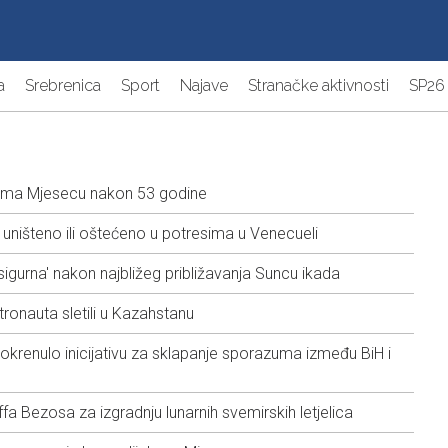
a
Srebrenica
Sport
Najave
Stranačke aktivnosti
SP26
ema Mjesecu nakon 53 godine
ništeno ili oštećeno u potresima u Venecueli
sigurna' nakon najbližeg približavanja Suncu ikada
ronauta sletili u Kazahstanu
pokrenulo inicijativu za sklapanje sporazuma između BiH i
 Bezosa za izgradnju lunarnih svemirskih letjelica