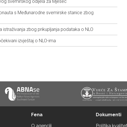
vog svemirskog odijela za Mjesec
ronauta s Međunarodne svemirske stanice zbog
 istraživanja zbog prikupljanja podataka o NLO
ekivani izvještaj o NLO-ima
Fena
Dokumenti
O agenciji
Politika kvalite