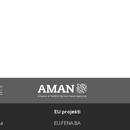
EU projekti
ta
EU.FENA.BA