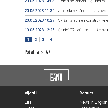
20.05.2023 14:03
Meloni se zahvalila čelnicima G
20.05.2023 11:39
Zelenski će lično prisustvovati
20.05.2023 10:27
G7 želi stabilne i konstruktivn
19.05.2023 12:25
Čelnici G7 osigurali budžetsk
1
2
3
4
Početna
>
G7
Vijesti
Resursi
BiH
News in English