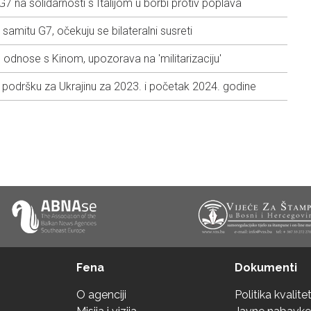
7 na solidarnosti s Italijom u borbi protiv poplava
 samitu G7, očekuju se bilateralni susreti
e odnose s Kinom, upozorava na 'militarizaciju'
u podršku za Ukrajinu za 2023. i početak 2024. godine
Fena
Dokumenti
O agenciji
Politika kvalite