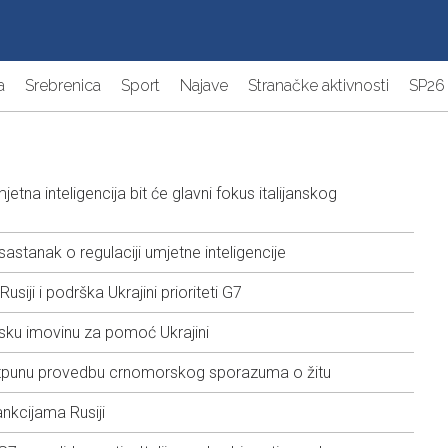
a
Srebrenica
Sport
Najave
Stranačke aktivnosti
SP26
umjetna inteligencija bit će glavni fokus italijanskog
astanak o regulaciji umjetne inteligencije
siji i podrška Ukrajini prioriteti G7
rusku imovinu za pomoć Ukrajini
otpunu provedbu crnomorskog sporazuma o žitu
nkcijama Rusiji